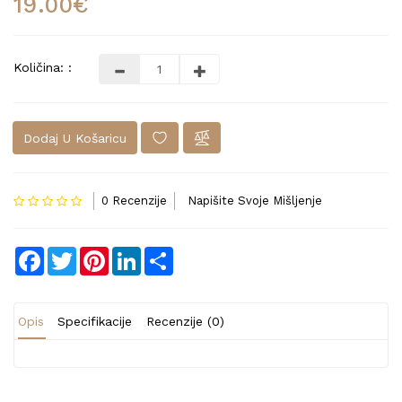
19.00€
Količina: :
Dodaj U Košaricu
0 Recenzije
Napišite Svoje Mišljenje
Facebook
Twitter
Pinterest
LinkedIn
Share
Opis
Specifikacije
Recenzije (0)