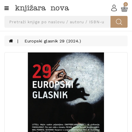
0
Kategorije
SVEUČILIŠNA
IZDANJA
UDŽBENICI
Europski glasnik 29 (2024.)
KNJIGE
PRIBOR
I
OPREMA
NARUČI
UDŽBENIKE!
BLOG
KONTAKT