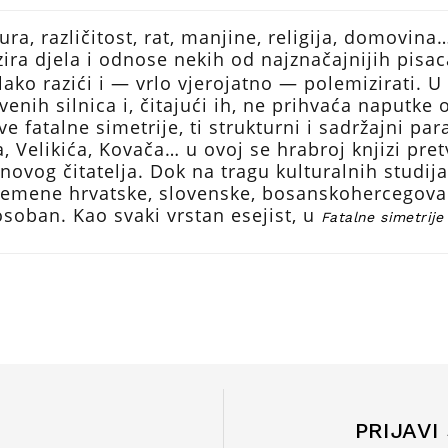
ultura, različitost, rat, manjine, religija, domov
ira djela i odnose nekih od najznačajnijih pisa
ko razići i — vrlo vjerojatno — polemizirati. U
venih silnica i, čitajući ih, ne prihvaća naputk
e fatalne simetrije, ti strukturni i sadržajni pa
a, Velikića, Kovača… u ovoj se hrabroj knjizi pr
novog čitatelja. Dok na tragu kulturalnih studija
remene hrvatske, slovenske, bosanskohercegovačk
 osoban. Kao svaki vrstan esejist, u
Fatalne simetrije
PRIJAVI