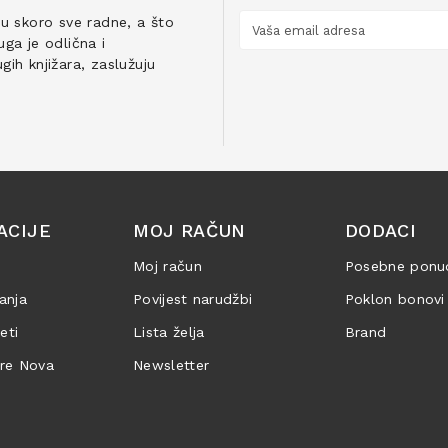
ju skoro sve radne, a što
ga je odlična i
ih knjižara, zaslužuju
ACIJE
MOJ RAČUN
DODACI
Moj račun
Posebne ponu
anja
Povijest narudžbi
Poklon bonovi
jeti
Lista želja
Brand
are Nova
Newsletter