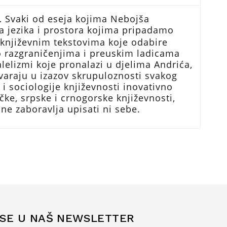
ina… Svaki od eseja kojima Nebojša
ca jezika i prostora kojima pripadamo
 književnim tekstovima koje odabire
e o razgraničenjima i preuskim ladicama
ralelizmi koje pronalazi u djelima Andrića,
etvaraju u izazov skrupuloznosti svakog
 i sociologije književnosti inovativno
e, srpske i crnogorske književnosti,
ne zaboravlja upisati ni sebe.
 SE U NAŠ NEWSLETTER