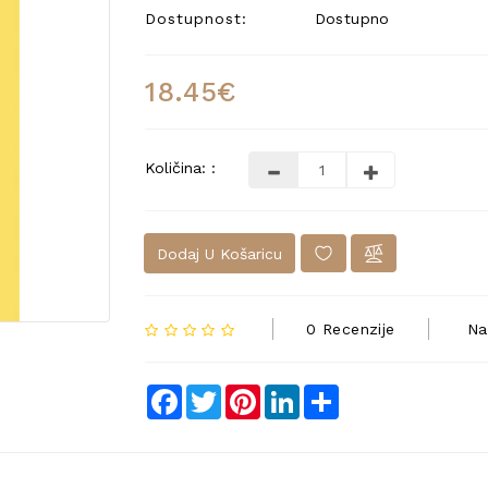
Dostupnost:
Dostupno
18.45€
Količina: :
Dodaj U Košaricu
0 Recenzije
Na
Facebook
Twitter
Pinterest
LinkedIn
Share