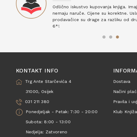
ku
Odlično iskustvo kupovanja knjiga. Ima
nemaju naruče. Cijene su korektne. Uslu
prodavačice su drage za razliku od drug
6*!
KONTAKT INFO
INFORM
Trg Ante Starčevića 4
Dostava
31000, Osijek
Načini plać
031 211 380
Pravila i uv
Ponedjeljak - Petak: 7:30 - 20:00
Klub Knjiž
Subota: 8:00 - 13:00
Nedjelja: Zatvoreno