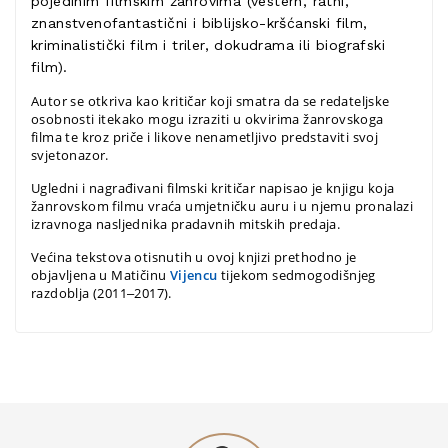
pojedinim filmskim žanrovima (vestern, ratni,
znanstvenofantastični i biblijsko-kršćanski film,
kriminalistički film i triler, dokudrama ili biografski
film).
Autor se otkriva kao kritičar koji smatra da se redateljske
osobnosti itekako mogu izraziti u okvirima žanrovskoga
filma te kroz priče i likove nenametljivo predstaviti svoj
svjetonazor.
Ugledni i nagrađivani filmski kritičar napisao je knjigu koja
žanrovskom filmu vraća umjetničku auru i u njemu pronalazi
izravnoga nasljednika pradavnih mitskih predaja.
Većina tekstova otisnutih u ovoj knjizi prethodno je
objavljena u Matičinu
Vijencu
tijekom sedmogodišnjeg
razdoblja (2011‒2017).