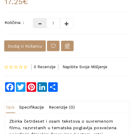
17.25€
Količina: :
Dodaj U Košaricu
0 Recenzije
Napišite Svoje Mišljenje
Facebook
Twitter
Pinterest
LinkedIn
Share
Opis
Specifikacije
Recenzije (0)
Zbirka
četrdeset i osam tekstova o suvremenom
filmu, razvrstanih u tematska poglavlja posvećena