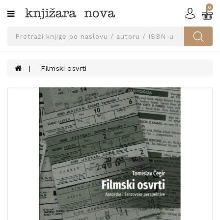
0
Kategorije
SVEUČILIŠNA
IZDANJA
UDŽBENICI
Filmski osvrti
KNJIGE
PRIBOR
I
OPREMA
NARUČI
UDŽBENIKE!
BLOG
KONTAKT