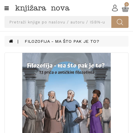
0
Kategorije
SVEUČILIŠNA
IZDANJA
UDŽBENICI
FILOZOFIJA - MA ŠTO PAK JE TO?
KNJIGE
PRIBOR
I
OPREMA
NARUČI
UDŽBENIKE!
BLOG
KONTAKT