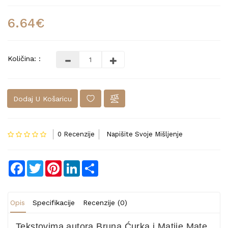
6.64€
Količina: :
Dodaj U Košaricu
0 Recenzije
Napišite Svoje Mišljenje
Facebook
Twitter
Pinterest
LinkedIn
Share
Opis
Specifikacije
Recenzije (0)
Tekstovima autora Bruna Ćurka i Matije Mate