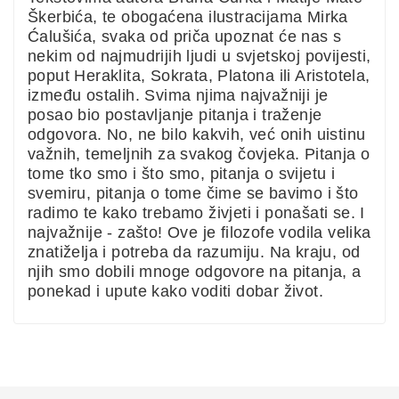
Škerbića, te obogaćena ilustracijama Mirka
Ćalušića, svaka od priča upoznat će nas s
nekim od najmudrijih ljudi u svjetskoj povijesti,
poput Heraklita, Sokrata, Platona ili Aristotela,
između ostalih. Svima njima najvažniji je
posao bio postavljanje pitanja i traženje
odgovora. No, ne bilo kakvih, već onih uistinu
važnih, temeljnih za svakog čovjeka. Pitanja o
tome tko smo i što smo, pitanja o svijetu i
svemiru, pitanja o tome čime se bavimo i što
radimo te kako trebamo živjeti i ponašati se. I
najvažnije - zašto! Ove je filozofe vodila velika
znatiželja i potreba da razumiju. Na kraju, od
njih smo dobili mnoge odgovore na pitanja, a
ponekad i upute kako voditi dobar život.