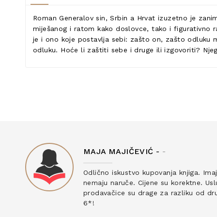
Roman Generalov sin, Srbin a Hrvat izuzetno je zaniml
miješanog i ratom kako doslovce, tako i figurativno
je i ono koje postavlja sebi: zašto on, zašto odluku 
odluku. Hoće li zaštiti sebe i druge ili izgovoriti? 
MAJA MAJIČEVIĆ -
-
ku
Odlično iskustvo kupovanja knjiga. Ima
nemaju naruče. Cijene su korektne. Uslu
prodavačice su drage za razliku od drug
6*!