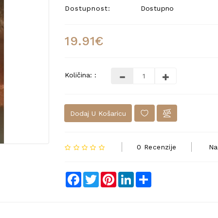
Dostupnost:
Dostupno
19.91€
Količina: :
Dodaj U Košaricu
0 Recenzije
Na
Facebook
Twitter
Pinterest
LinkedIn
Share