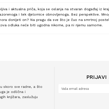
jiva i aktualna priča, koja se oslanja na stvaran događaj iz kr
 razorenoga i tek djelomice obnovljenoga. Bez perspektive. Mno
mora donijeti on? Na pragu da sve što je čuo na smrtnoj postel
Njegova odluka neće biti ugodna nikome, pa ni njemu samome.
PRIJAVI
ju skoro sve radne, a što
ga je odlična i
ih knjižara, zaslužuju