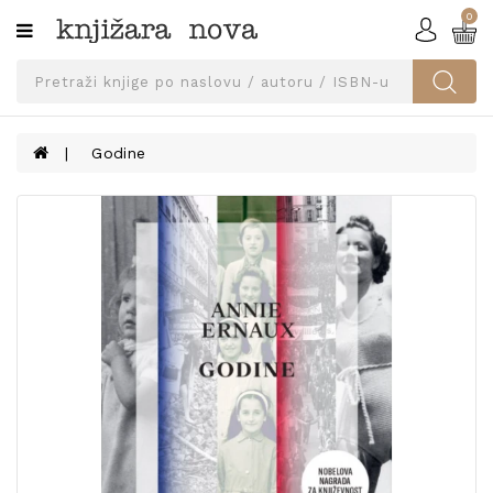
0
Kategorije
SVEUČILIŠNA
IZDANJA
UDŽBENICI
Godine
KNJIGE
PRIBOR
I
OPREMA
NARUČI
UDŽBENIKE!
BLOG
KONTAKT