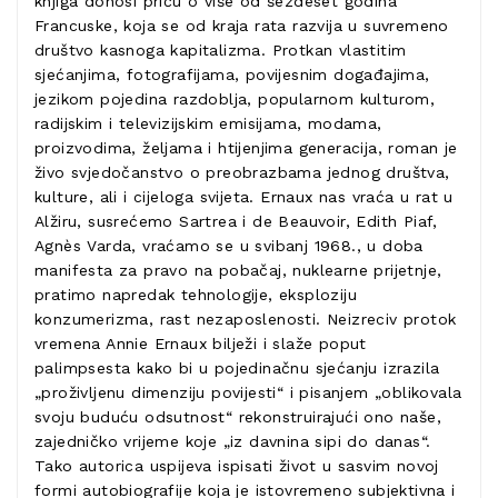
knjiga donosi priču o više od šezdeset godina
Francuske, koja se od kraja rata razvija u suvremeno
društvo kasnoga kapitalizma. Protkan vlastitim
sjećanjima, fotografijama, povijesnim događajima,
jezikom pojedina razdoblja, popularnom kulturom,
radijskim i televizijskim emisijama, modama,
proizvodima, željama i htijenjima generacija, roman je
živo svjedočanstvo o preobrazbama jednog društva,
kulture, ali i cijeloga svijeta. Ernaux nas vraća u rat u
Alžiru, susrećemo Sartrea i de Beauvoir, Edith Piaf,
Agnès Varda, vraćamo se u svibanj 1968., u doba
manifesta za pravo na pobačaj, nuklearne prijetnje,
pratimo napredak tehnologije, eksploziju
konzumerizma, rast nezaposlenosti. Neizreciv protok
vremena Annie Ernaux bilježi i slaže poput
palimpsesta kako bi u pojedinačnu sjećanju izrazila
„proživljenu dimenziju povijesti“ i pisanjem „oblikovala
svoju buduću odsutnost“ rekonstruirajući ono naše,
zajedničko vrijeme koje „iz davnina sipi do danas“.
Tako autorica uspijeva ispisati život u sasvim novoj
formi autobiografije koja je istovremeno subjektivna i