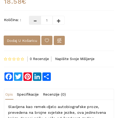
18.58€
Količina: :
Dodaj U Košaricu
0 Recenzije
Napišite Svoje Mišljenje
Facebook
Twitter
Pinterest
LinkedIn
Share
Opis
Specifikacije
Recenzije (0)
Slavljena kao remek-djelo autobiografske proze,
prevedena na brojne svjetske jezike, ova jedinstvena