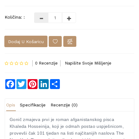
Količina: :
Dodaj U Košaricu
0 Recenzije
Napišite Svoje Mišljenje
Facebook
Twitter
Pinterest
LinkedIn
Share
Opis
Specifikacije
Recenzije (0)
Gonič zmajeva prvi je roman afganistanskog pisca
Khaleda Hosseinija, koji je odmah postao uspješnicom,
provevši čak 101 tjedan na listi najčitanijih naslova The