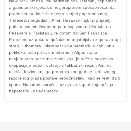
New York Timesa. Isti nadimak nosi i Hasan, nepismeni
afganistanski dječak s nevjerojatnom sposobnošću da
predosjeti na koje će mjesto sletjeti papirnati zmaj.
Tridesetosmogodišnji Amir, Hasanov najbliži prijatelj,
priča o svojem životnom putu koji vodi od Kabula do
Pešavara u Pakistanu, te potom do San Francisca.
Paralelno uz priču o dječačkom prijateljstvu koje razaraju
strah, ljubomora i okrutnost koja nadmašuje čak i onu
političku, teče priča o modernom Afganistanu,
nevjerojatno nesretnoj zemlji koju je načela sovjetska
okupacija a potom dokrajčio talibanski režim. Amirov
osjećaj krivice koji ga proganja kad god se sjeti svojeg
razorenog grada postaje nepodnošljiv, i kad se vrati da bi
spasio Hasanovo siroče, razvija se zaplet koji opčinja i
napetošću i osjećajnošću…