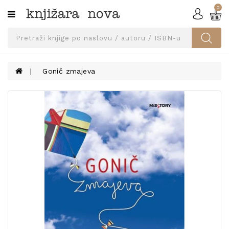
0
Kategorije
SVEUČILIŠNA
IZDANJA
UDŽBENICI
Gonič zmajeva
KNJIGE
PRIBOR
I
OPREMA
NARUČI
UDŽBENIKE!
BLOG
KONTAKT