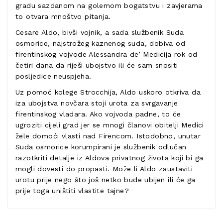
gradu sazdanom na golemom bogatstvu i zavjerama
to otvara mnoštvo pitanja.
Cesare Aldo, bivši vojnik, a sada službenik Suda
osmorice, najstrožeg kaznenog suda, dobiva od
firentinskog vojvode Alessandra de’ Medicija rok od
četiri dana da riješi ubojstvo ili će sam snositi
posljedice neuspjeha.
Uz pomoć kolege Strocchija, Aldo uskoro otkriva da
iza ubojstva novčara stoji urota za svrgavanje
firentinskog vladara. Ako vojvoda padne, to će
ugroziti cijeli grad jer se mnogi članovi obitelji Medici
žele domoći vlasti nad Firencom. Istodobno, unutar
Suda osmorice korumpirani je službenik odlučan
razotkriti detalje iz Aldova privatnog života koji bi ga
mogli dovesti do propasti. Može li Aldo zaustaviti
urotu prije nego što još netko bude ubijen ili će ga
prije toga uništiti vlastite tajne?