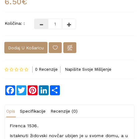
6.50€
Količina: :
Dodaj U Košaricu
0 Recenzije
Napišite Svoje Mišljenje
Facebook
Twitter
Pinterest
LinkedIn
Share
Opis
Specifikacije
Recenzije (0)
Firenca 1536.
Istaknuti židovski novčar ubijen je u svome domu, a u