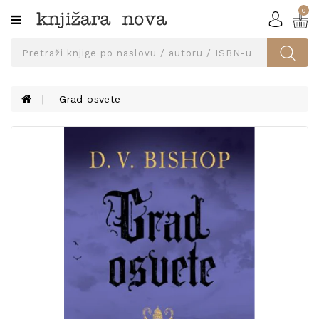
0
Kategorije
SVEUČILIŠNA
IZDANJA
UDŽBENICI
Grad osvete
KNJIGE
PRIBOR
I
OPREMA
NARUČI
UDŽBENIKE!
BLOG
KONTAKT