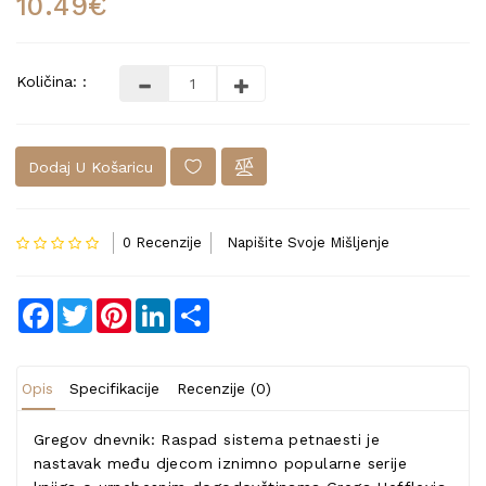
10.49€
Količina: :
Dodaj U Košaricu
0 Recenzije
Napišite Svoje Mišljenje
Facebook
Twitter
Pinterest
LinkedIn
Share
Opis
Specifikacije
Recenzije (0)
Gregov dnevnik: Raspad sistema petnaesti je
nastavak među djecom iznimno popularne serije