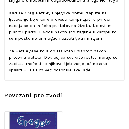
knjiga o urnebesnim dogodovštinama Grega Heffleyja.
Kad se Greg Heffley i njegova obitelj zapute na
ljetovanje koje kane provesti kampirajući u prirodi,
nadaju se da ih čeka pustolovina života. No svi im
planovi padnu u vodu nakon što zaglibe u kampu koji
se nipošto ne bi mogao nazvati ljetnim rajem.
Za Heffleyjeve kola doista krenu nizbrdo nakon
proloma oblaka. Dok bujica sve više raste, moraju se
zapitati može li se njihovo ljetovanje još nekako
spasiti − ili su im već potonule sve lađe.
Povezani proizvodi