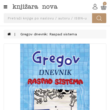
0
Kategorije
SVEUČILIŠNA
IZDANJA
UDŽBENICI
Gregov dnevnik: Raspad sistema
KNJIGE
PRIBOR
I
OPREMA
NARUČI
UDŽBENIKE!
BLOG
KONTAKT