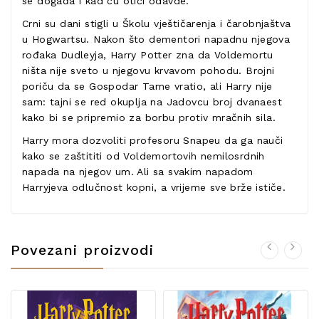
se događa i kad ću otići odavde.“
Crni su dani stigli u Školu vještičarenja i čarobnjaštva
u Hogwartsu. Nakon što dementori napadnu njegova
rođaka Dudleyja, Harry Potter zna da Voldemortu
ništa nije sveto u njegovu krvavom pohodu. Brojni
poriču da se Gospodar Tame vratio, ali Harry nije
sam: tajni se red okuplja na Jadovcu broj dvanaest
kako bi se pripremio za borbu protiv mračnih sila.
Harry mora dozvoliti profesoru Snapeu da ga nauči
kako se zaštititi od Voldemortovih nemilosrdnih
napada na njegov um. Ali sa svakim napadom
Harryjeva odlučnost kopni, a vrijeme sve brže ističe.
Povezani proizvodi