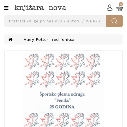
0
Kategorije
SVEUČILIŠNA
IZDANJA
UDŽBENICI
Harry Potter i red feniksa
KNJIGE
PRIBOR
I
OPREMA
NARUČI
UDŽBENIKE!
BLOG
KONTAKT