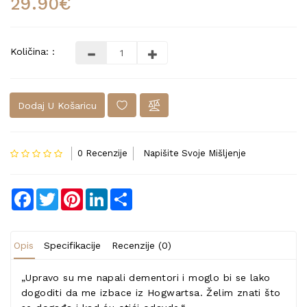
29.90€
Količina: :
Dodaj U Košaricu
0 Recenzije
Napišite Svoje Mišljenje
Facebook
Twitter
Pinterest
LinkedIn
Share
Opis
Specifikacije
Recenzije (0)
„Upravo su me napali dementori i moglo bi se lako
dogoditi da me izbace iz Hogwartsa. Želim znati što