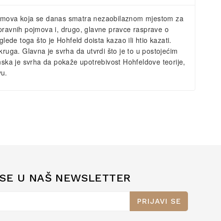
pojmova koja se danas smatra nezaobilaznom mjestom za
ih pravnih pojmova i, drugo, glavne pravce rasprave o
ede toga što je Hohfeld doista kazao ili htio kazati.
ruga. Glavna je svrha da utvrdi što je to u postojećim
nska je svrha da pokaže upotrebivost Hohfeldove teorije,
vu.
 SE U NAŠ NEWSLETTER
PRIJAVI SE