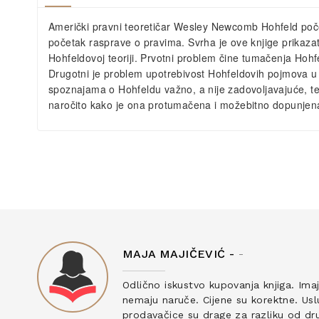
Američki pravni teoretičar Wesley Newcomb Hohfeld poč
početak rasprave o pravima. Svrha je ove knjige prikazati,
Hohfeldovoj teoriji. Prvotni problem čine tumačenja Hohfe
Drugotni je problem upotrebivost Hohfeldovih pojmova u a
spoznajama o Hohfeldu važno, a nije zadovoljavajuće, te
naročito kako je ona protumačena i možebitno dopunjena,
MAJA MAJIČEVIĆ -
-
ku
Odlično iskustvo kupovanja knjiga. Ima
nemaju naruče. Cijene su korektne. Uslu
prodavačice su drage za razliku od drug