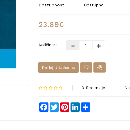
Dostupnost:
Dostupno
23.89€
Količina: :
Dodaj U Košaricu
0 Recenzije
Na
Facebook
Twitter
Pinterest
LinkedIn
Share