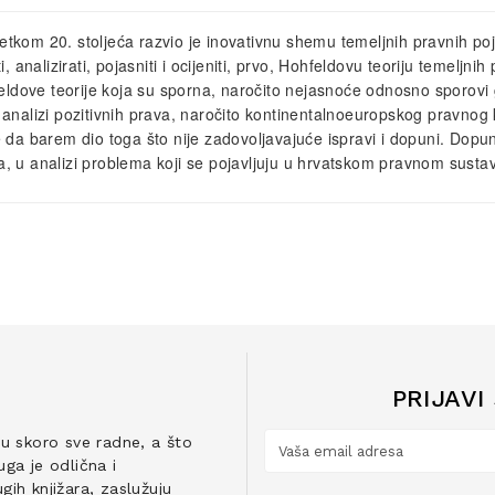
etkom 20. stoljeća razvio je inovativnu shemu temeljnih pravnih 
 analizirati, pojasniti i ocijeniti, prvo, Hohfeldovu teoriju temeljn
ldove teorije koja su sporna, naročito nejasnoće odnosno sporovi gl
nalizi pozitivnih prava, naročito kontinentalnoeuropskog pravnog k
 da barem dio toga što nije zadovoljavajuće ispravi i dopuni. Dopu
 u analizi problema koji se pojavljuju u hrvatskom pravnom susta
PRIJAVI
ju skoro sve radne, a što
ga je odlična i
ih knjižara, zaslužuju