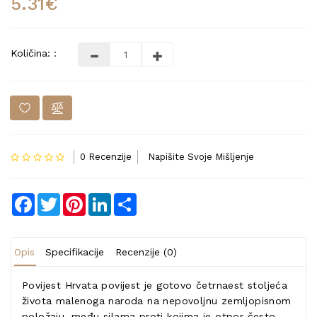
5.31€
Količina: :
0 Recenzije
Napišite Svoje Mišljenje
Facebook
Twitter
Pinterest
LinkedIn
Share
Opis
Specifikacije
Recenzije (0)
Povijest Hrvata povijest je gotovo četrnaest stoljeća
života malenoga naroda na nepovoljnu zemljopisnom
položaju, među silama proti kojima je otpor često