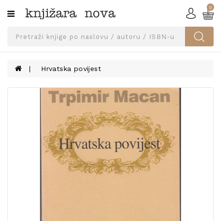
0
Kategorije
SVEUČILIŠNA
IZDANJA
UDŽBENICI
Hrvatska povijest
KNJIGE
PRIBOR
I
OPREMA
NARUČI
UDŽBENIKE!
BLOG
KONTAKT