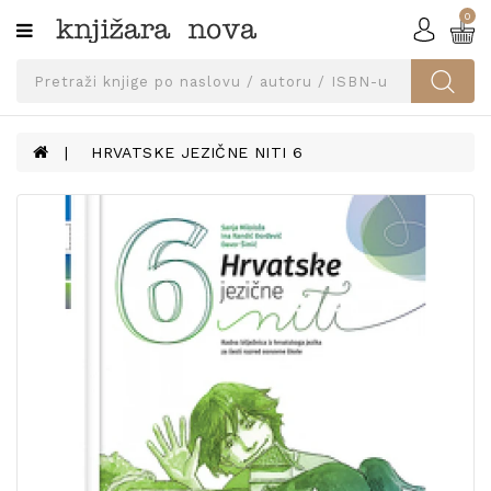
0
Kategorije
SVEUČILIŠNA
IZDANJA
UDŽBENICI
HRVATSKE JEZIČNE NITI 6
KNJIGE
PRIBOR
I
OPREMA
NARUČI
UDŽBENIKE!
BLOG
KONTAKT