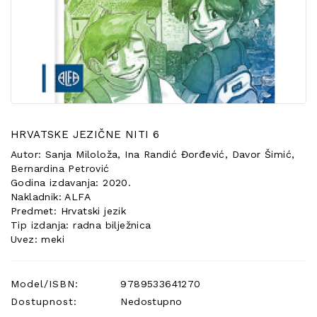
POSEBNA
PONUDA
HRVATSKE JEZIČNE NITI 6
Autor: Sanja Miloloža, Ina Randić Đorđević, Davor Šimić,
Bernardina Petrović
Godina izdavanja: 2020.
Nakladnik: ALFA
Predmet: Hrvatski jezik
Tip izdanja: radna bilježnica
Uvez: meki
Model/ISBN:
9789533641270
Dostupnost:
Nedostupno