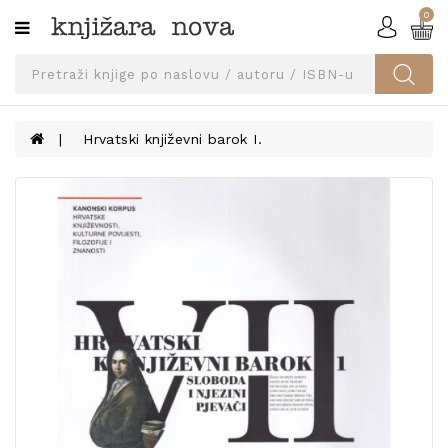
0
Kategorije
SVEUČILIŠNA
IZDANJA
UDŽBENICI
Hrvatski književni barok I.
KNJIGE
PRIBOR
I
OPREMA
NARUČI
UDŽBENIKE!
BLOG
KONTAKT