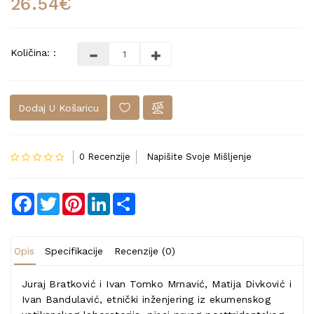
26.54€
Količina: :
Dodaj U Košaricu
0 Recenzije
Napišite Svoje Mišljenje
Facebook
Twitter
Pinterest
LinkedIn
Share
Opis
Specifikacije
Recenzije (0)
Juraj Bratković i Ivan Tomko Mrnavić, Matija Divković i
Ivan Bandulavić, etnički inženjering iz ekumenskog