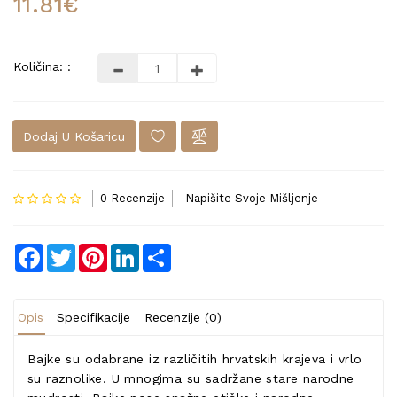
11.81€
Količina: :
Dodaj U Košaricu
0 Recenzije
Napišite Svoje Mišljenje
Facebook
Twitter
Pinterest
LinkedIn
Share
Opis
Specifikacije
Recenzije (0)
Bajke su odabrane iz različitih hrvatskih krajeva i vrlo
su raznolike. U mnogima su sadržane stare narodne