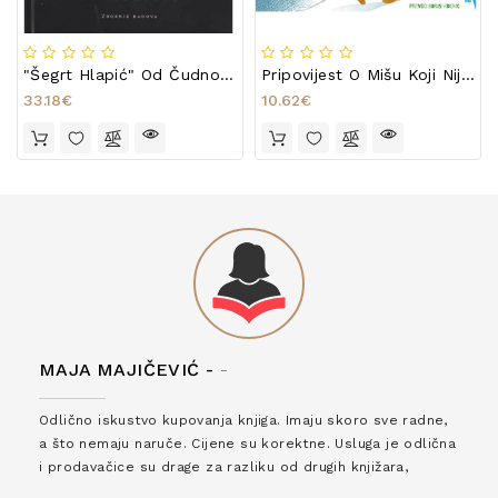
"Šegrt Hlapić" Od Čudnovatog Do Čudesnog
Pripovijest O Mišu Koji Nije Imao Sanjke
33.18€
10.62€
MAJA MAJIČEVIĆ -
-
Odlično iskustvo kupovanja knjiga. Imaju skoro sve radne,
a što nemaju naruče. Cijene su korektne. Usluga je odlična
i prodavačice su drage za razliku od drugih knjižara,
zaslužuju 6*!