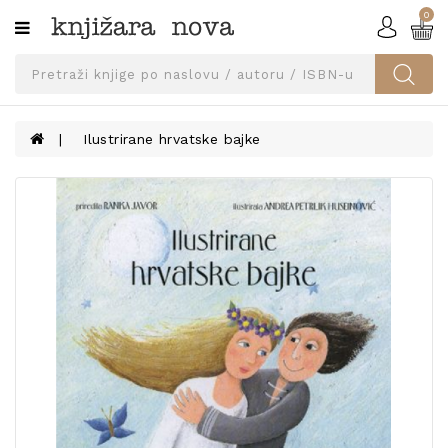
0
Kategorije
SVEUČILIŠNA
IZDANJA
UDŽBENICI
Ilustrirane hrvatske bajke
KNJIGE
PRIBOR
I
OPREMA
NARUČI
UDŽBENIKE!
BLOG
KONTAKT