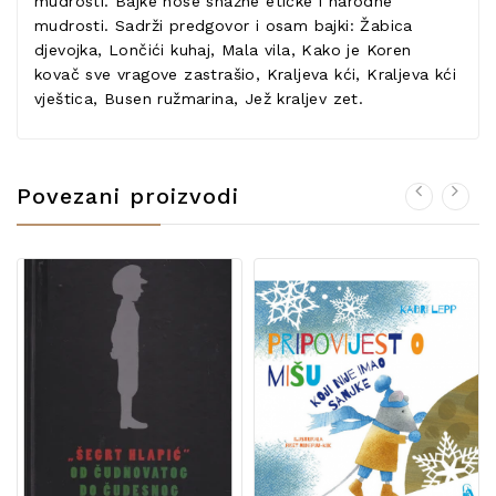
mudrosti. Bajke nose snažne etičke i narodne
mudrosti. Sadrži predgovor i osam bajki: Žabica
djevojka, Lončići kuhaj, Mala vila, Kako je Koren
kovač sve vragove zastrašio, Kraljeva kći, Kraljeva kći
vještica, Busen ružmarina, Jež kraljev zet.
Povezani proizvodi