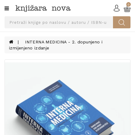
0
Kategorije
SVEUČILIŠNA
IZDANJA
UDŽBENICI
INTERNA MEDICINA - 2. dopunjeno i
izmijenjeno izdanje
KNJIGE
PRIBOR
I
OPREMA
NARUČI
UDŽBENIKE!
BLOG
KONTAKT