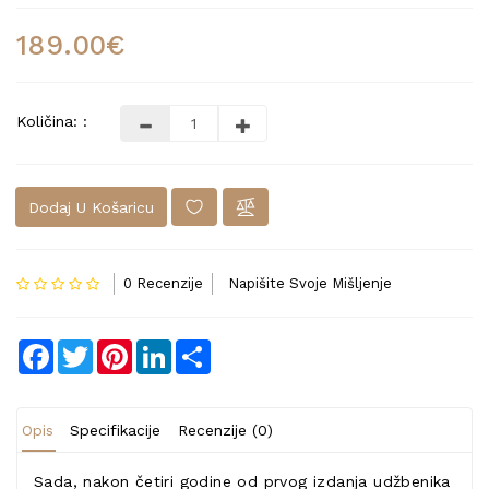
189.00€
Količina: :
Dodaj U Košaricu
0 Recenzije
Napišite Svoje Mišljenje
Facebook
Twitter
Pinterest
LinkedIn
Share
Opis
Specifikacije
Recenzije (0)
Sada, nakon četiri godine od prvog izdanja udžbenika