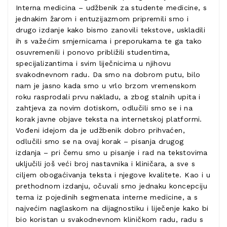
Interna medicina – udžbenik za studente medicine, s
jednakim žarom i entuzijazmom pripremili smo i
drugo izdanje kako bismo zanovili tekstove, uskladili
ih s važećim smjernicama i preporukama te ga tako
osuvremenili i ponovo približili studentima,
specijalizantima i svim liječnicima u njihovu
svakodnevnom radu. Da smo na dobrom putu, bilo
nam je jasno kada smo u vrlo brzom vremenskom
roku rasprodali prvu nakladu, a zbog stalnih upita i
zahtjeva za novim dotiskom, odlučili smo se i na
korak javne objave teksta na internetskoj platformi.
Vođeni idejom da je udžbenik dobro prihvaćen,
odlučili smo se na ovaj korak – pisanja drugog
izdanja – pri čemu smo u pisanje i rad na tekstovima
uključili još veći broj nastavnika i kliničara, a sve s
ciljem obogaćivanja teksta i njegove kvalitete. Kao i u
prethodnom izdanju, očuvali smo jednaku koncepciju
tema iz pojedinih segmenata interne medicine, a s
najvećim naglaskom na dijagnostiku i liječenje kako bi
bio koristan u svakodnevnom kliničkom radu, radu s