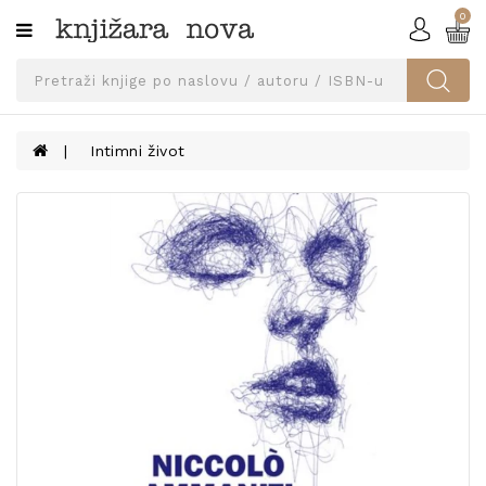
0
Kategorije
SVEUČILIŠNA
IZDANJA
UDŽBENICI
Intimni život
KNJIGE
PRIBOR
I
OPREMA
NARUČI
UDŽBENIKE!
BLOG
KONTAKT