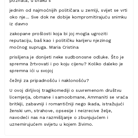
poznata, u braku s
jednim od najmoćnijih političara u zemlji, svijet se vrti
oko nje… Sve dok ne dobije kompromitirajuću snimku
iz davno
zakopane prošlosti koja bi joj mogla ugroziti
reputaciju, baš kao i političku karijeru njezinog
moćnog supruga. Maria Cristina
prisiljena je donijeti neke sudbonosne odluke. Što je
spremna žrtvovati i po koju cijenu? Koliko daleko je
spremna ići u svojoj
čežnji za pripadnošću i naklonošću?
U ovoj dirljivoj tragikomediji o suvremenom društvu
licemjerja, obmane i samoobmane, Ammaniti se vraća
britkiji, zabavniji i romantičniji nego ikada, istražujući
ženski um, strahove, opsesije i neizrecive želje,
navodeći nas na razmišljanje o zbunjujućem i
uznemirujućem svijetu u kojem živimo.