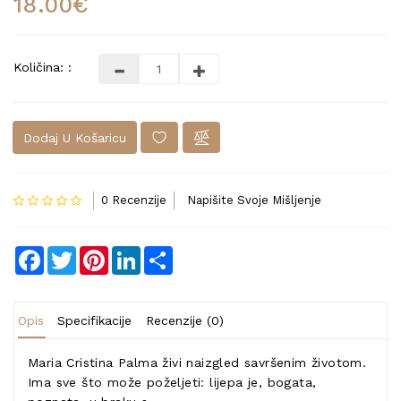
18.00€
Količina: :
Dodaj U Košaricu
0 Recenzije
Napišite Svoje Mišljenje
Facebook
Twitter
Pinterest
LinkedIn
Share
Opis
Specifikacije
Recenzije (0)
Maria Cristina Palma živi naizgled savršenim životom.
Ima sve što može poželjeti: lijepa je, bogata,