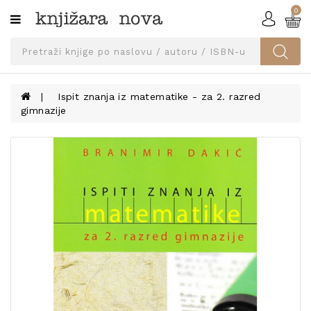
0
Kategorije
SVEUČILIŠNA
IZDANJA
UDŽBENICI
Ispit znanja iz matematike - za 2. razred
gimnazije
KNJIGE
PRIBOR
I
OPREMA
NARUČI
UDŽBENIKE!
BLOG
KONTAKT