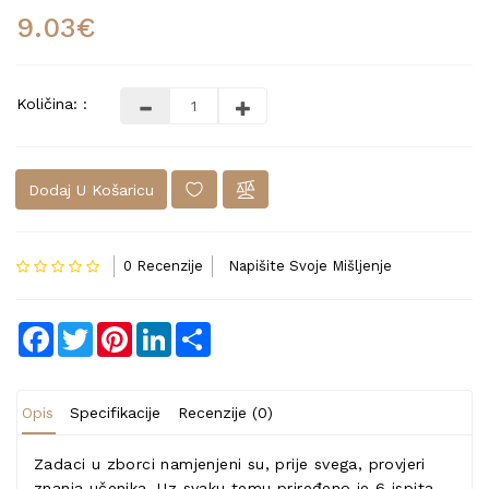
9.03€
Količina: :
Dodaj U Košaricu
0 Recenzije
Napišite Svoje Mišljenje
Facebook
Twitter
Pinterest
LinkedIn
Share
Opis
Specifikacije
Recenzije (0)
Zadaci u zborci namjenjeni su, prije svega, provjeri
znanja učenika. Uz svaku temu priređeno je 6 ispita