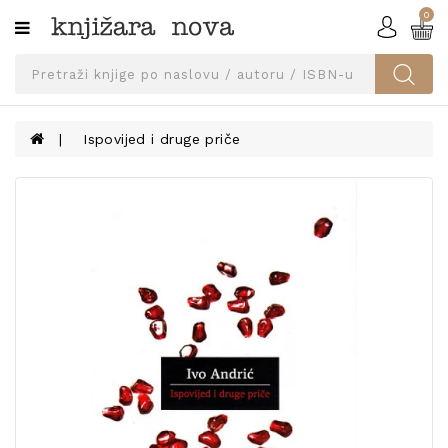
0
Kategorije
SVEUČILIŠNA
IZDANJA
UDŽBENICI
Ispovijed i druge priče
KNJIGE
PRIBOR
I
OPREMA
NARUČI
UDŽBENIKE!
BLOG
KONTAKT