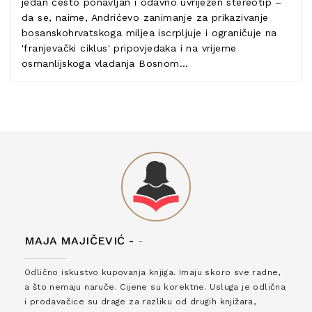
jedan često ponavljan i odavno uvriježen stereotip –
da se, naime, Andrićevo zanimanje za prikazivanje
bosanskohrvatskoga miljea iscrpljuje i ograničuje na
'franjevački ciklus' pripovjedaka i na vrijeme
osmanlijskoga vladanja Bosnom...
MAJA MAJIČEVIĆ -
-
Odlično iskustvo kupovanja knjiga. Imaju skoro sve radne,
a što nemaju naruče. Cijene su korektne. Usluga je odlična
i prodavačice su drage za razliku od drugih knjižara,