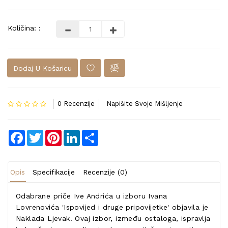
Količina: :
Dodaj U Košaricu
0 Recenzije
Napišite Svoje Mišljenje
Facebook
Twitter
Pinterest
LinkedIn
Share
Opis
Specifikacije
Recenzije (0)
Odabrane priče Ive Andrića u izboru Ivana
Lovrenovića 'Ispovijed i druge pripovijetke' objavila je
Naklada Ljevak. Ovaj izbor, između ostaloga, ispravlja