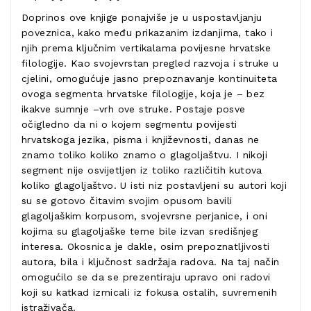
Doprinos ove knjige ponajviše je u uspostavljanju
poveznica, kako među prikazanim izdanjima, tako i
njih prema ključnim vertikalama povijesne hrvatske
filologije. Kao svojevrstan pregled razvoja i struke u
cjelini, omogućuje jasno prepoznavanje kontinuiteta
ovoga segmenta hrvatske filologije, koja je – bez
ikakve sumnje –vrh ove struke. Postaje posve
očigledno da ni o kojem segmentu povijesti
hrvatskoga jezika, pisma i književnosti, danas ne
znamo toliko koliko znamo o glagoljaštvu. I nikoji
segment nije osvijetljen iz toliko različitih kutova
koliko glagoljaštvo. U isti niz postavljeni su autori koji
su se gotovo čitavim svojim opusom bavili
glagoljaškim korpusom, svojevrsne perjanice, i oni
kojima su glagoljaške teme bile izvan središnjeg
interesa. Okosnica je dakle, osim prepoznatljivosti
autora, bila i ključnost sadržaja radova. Na taj način
omogućilo se da se prezentiraju upravo oni radovi
koji su katkad izmicali iz fokusa ostalih, suvremenih
istraživača.