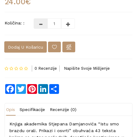
24.00€
Količina: :
Dodaj U Košaricu
0 Recenzije
Napišite Svoje Mišljenje
Facebook
Twitter
Pinterest
LinkedIn
Share
Opis
Specifikacije
Recenzije (0)
Knjiga akademika Stjepana Damjanovića “Istu smo
brazdu orali. Prikazi i osvrti” obuhvaća 43 teksta