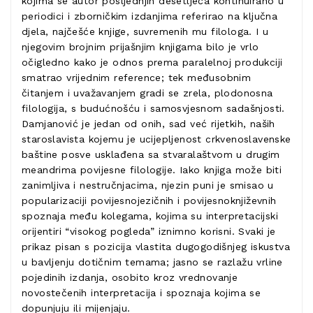
kojima se autor posljednjih desetljeća kontinuirano u
periodici i zborničkim izdanjima referirao na ključna
djela, najčešće knjige, suvremenih mu filologa. I u
njegovim brojnim prijašnjim knjigama bilo je vrlo
očigledno kako je odnos prema paralelnoj produkciji
smatrao vrijednim reference; tek međusobnim
čitanjem i uvažavanjem gradi se zrela, plodonosna
filologija, s budućnošću i samosvjesnom sadašnjosti.
Damjanović je jedan od onih, sad već rijetkih, naših
staroslavista kojemu je ucijepljenost crkvenoslavenske
baštine posve usklađena sa stvaralaštvom u drugim
meandrima povijesne filologije. Iako knjiga može biti
zanimljiva i nestručnjacima, njezin puni je smisao u
popularizaciji povijesnojezičnih i povijesnoknjiževnih
spoznaja među kolegama, kojima su interpretacijski
orijentiri “visokog pogleda” iznimno korisni. Svaki je
prikaz pisan s pozicija vlastita dugogodišnjeg iskustva
u bavljenju dotičnim temama; jasno se razlažu vrline
pojedinih izdanja, osobito kroz vrednovanje
novostečenih interpretacija i spoznaja kojima se
dopunjuju ili mijenjaju.