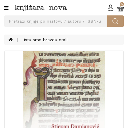
0
Kategorije
SVEUČILIŠNA
IZDANJA
UDŽBENICI
Istu smo brazdu orali
KNJIGE
PRIBOR
I
OPREMA
NARUČI
UDŽBENIKE!
BLOG
KONTAKT