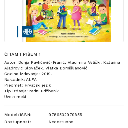
POSEBNA
PONUDA
ČITAM I PIŠEM 1
Autor: Dunja Pavličević-Franić, Vladimira Velički, Katarina
Aladrović Slovaček, Vlatka Domišljanović
Godina izdavanja: 2019.
Nakladnik: ALFA
Predmet: Hrvatski jezik
Tip izdanja: radni udžbenik
Uvez: meki
Model/ISBN:
9789532979855
Dostupnost:
Nedostupno