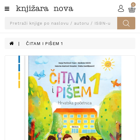
0
Kategorije
SVEUČILIŠNA
IZDANJA
UDŽBENICI
ČITAM I PIŠEM 1
KNJIGE
PRIBOR
I
OPREMA
NARUČI
UDŽBENIKE!
BLOG
KONTAKT