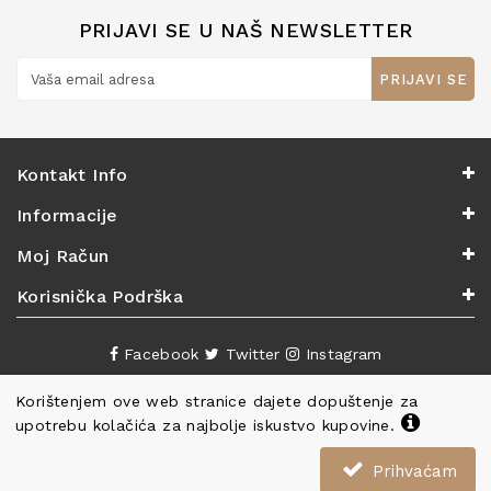
PRIJAVI SE U NAŠ NEWSLETTER
PRIJAVI SE
Kontakt Info
Informacije
Moj Račun
Korisnička Podrška
Facebook
Twitter
Instagram
Korištenjem ove web stranice dajete dopuštenje za
upotrebu kolačića za najbolje iskustvo kupovine.
Prihvaćam
Copyright ©
Knjižara Nova
. Sva prava pridržana.