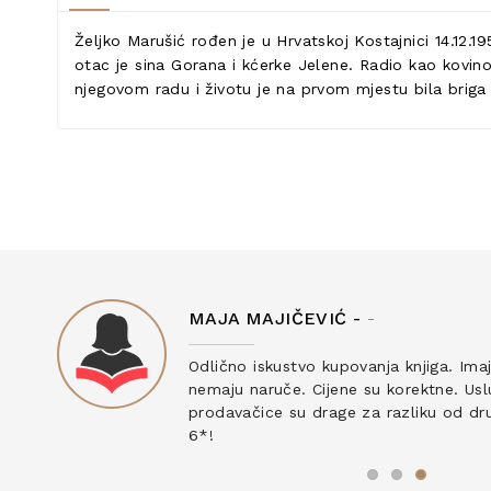
Željko Marušić rođen je u Hrvatskoj Kostajnici 14.12.1
otac je sina Gorana i kćerke Jelene. Radio kao kovino
njegovom radu i životu je na prvom mjestu bila briga 
MAJA MAJIČEVIĆ -
-
ku
Odlično iskustvo kupovanja knjiga. Ima
nemaju naruče. Cijene su korektne. Uslu
prodavačice su drage za razliku od drug
6*!