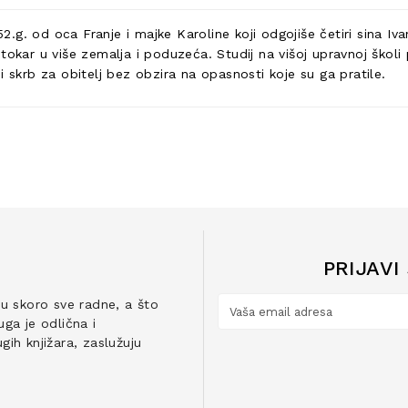
952.g. od oca Franje i majke Karoline koji odgojiše četiri sina I
tokar u više zemalja i poduzeća. Studij na višoj upravnoj škol
i skrb za obitelj bez obzira na opasnosti koje su ga pratile.
PRIJAVI
ju skoro sve radne, a što
ga je odlična i
ih knjižara, zaslužuju