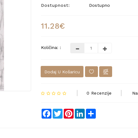
Dostupnost:
Dostupno
11.28€
Količina: :
Dodaj U Košaricu
0 Recenzije
Na
Facebook
Twitter
Pinterest
LinkedIn
Share