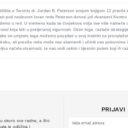
eučilišta u Torontu dr. Jordan B. Peterson svojom knjigom 12 pravila
zi pod naslovom Izvan reda Peterson donosi još dvanaest životno v
ovedemo u red. U vremenu kada se čovjekova volja sve više nameće 
st koja leži u pretjeranoj sigurnosti. Osim toga, razlaže strategi
i kako se umjesto toga možemo pouzdati u svoj instinkt za pronalaže
skobu, ali previše reda može nas skameniti i učiniti nas pokornima
na načela stvarnosti, te nas vodi uskim i tijesnim putem koji ih ra
PRIJAVI
ju skoro sve radne, a što
ga je odlična i