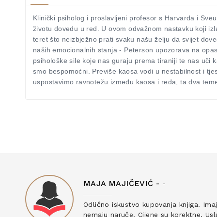
Klinički psiholog i proslavljeni profesor s Harvarda i Sv
životu dovedu u red. U ovom odvažnom nastavku koji izla
teret što neizbježno prati svaku našu želju da svijet d
naših emocionalnih stanja - Peterson upozorava na opasno
psihološke sile koje nas guraju prema tiraniji te nas uč
smo bespomoćni. Previše kaosa vodi u nestabilnost i tje
uspostavimo ravnotežu između kaosa i reda, ta dva temelj
MAJA MAJIČEVIĆ -
-
ku
Odlično iskustvo kupovanja knjiga. Ima
nemaju naruče. Cijene su korektne. Uslu