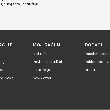
ih knjižara, zaslužuju
ACIJE
MOJ RAČUN
DODACI
Moj račun
Posebne ponu
anja
Povijest narudžbi
Poklon bonovi
jeti
Lista želja
Brand
are Nova
Newsletter