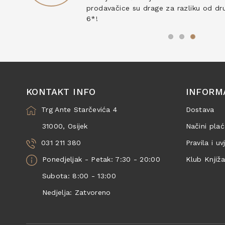
prodavačice su drage za razliku od drug
6*!
KONTAKT INFO
INFORM
Trg Ante Starčevića 4
Dostava
31000, Osijek
Načini plać
031 211 380
Pravila i uv
Ponedjeljak - Petak: 7:30 - 20:00
Klub Knjiž
Subota: 8:00 - 13:00
Nedjelja: Zatvoreno