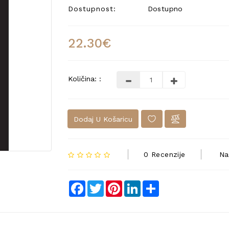
Dostupnost:
Dostupno
22.30€
Količina: :
Dodaj U Košaricu
0 Recenzije
Na
Facebook
Twitter
Pinterest
LinkedIn
Share