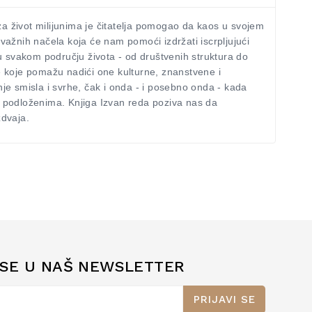
 za život milijunima je čitatelja pomogao da kaos u svojem
ažnih načela koja će nam pomoći izdržati iscrpljujući
u svakom području života - od društvenih struktura do
je koje pomažu nadići one kulturne, znanstvene i
nje smisla i svrhe, čak i onda - i posebno onda - kada
 i podloženima. Knjiga Izvan reda poziva nas da
zdvaja.
 SE U NAŠ NEWSLETTER
PRIJAVI SE