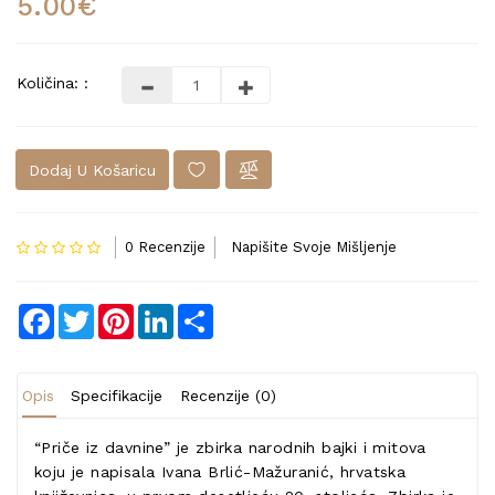
5.00€
Količina: :
Dodaj U Košaricu
0 Recenzije
Napišite Svoje Mišljenje
Facebook
Twitter
Pinterest
LinkedIn
Share
Opis
Specifikacije
Recenzije (0)
“Priče iz davnine” je zbirka narodnih bajki i mitova
koju je napisala Ivana Brlić-Mažuranić, hrvatska