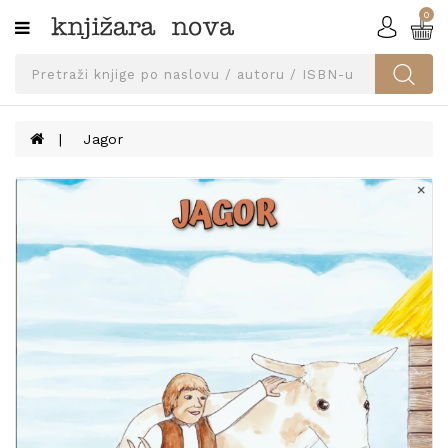
0
Kategorije
SVEUČILIŠNA
IZDANJA
UDŽBENICI
Jagor
KNJIGE
PRIBOR
I
OPREMA
NARUČI
UDŽBENIKE!
BLOG
KONTAKT