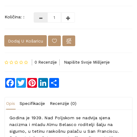
Količina: :
Dodaj U Košaricu
0 Recenzije
Napišite Svoje Mišljenje
Facebook
Twitter
Pinterest
LinkedIn
Share
Opis
Specifikacije
Recenzije (0)
Godina je 1939. Nad Poljskom se nadvija sjena
nacizma i mladu Almu Belasco roditelji šalju na
sigurno, u tetinu raskošnu palaču u San Franciscu.