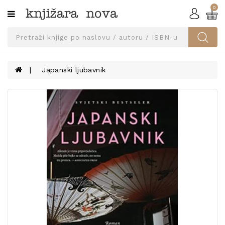
0
Kategorije
SVEUČILIŠNA
IZDANJA
UDŽBENICI
Japanski ljubavnik
KNJIGE
PRIBOR
I
OPREMA
NARUČI
UDŽBENIKE!
BLOG
KONTAKT