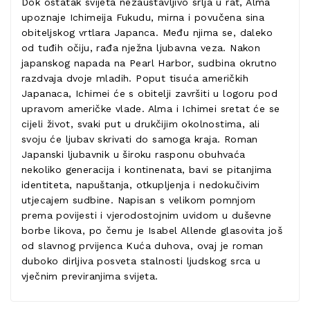
Dok ostatak svijeta nezaustavljivo srlja u rat, Alma
upoznaje Ichimeija Fukudu, mirna i povučena sina
obiteljskog vrtlara Japanca. Među njima se, daleko
od tuđih očiju, rađa nježna ljubavna veza. Nakon
japanskog napada na Pearl Harbor, sudbina okrutno
razdvaja dvoje mladih. Poput tisuća američkih
Japanaca, Ichimei će s obitelji završiti u logoru pod
upravom američke vlade. Alma i Ichimei sretat će se
cijeli život, svaki put u drukčijim okolnostima, ali
svoju će ljubav skrivati do samoga kraja. Roman
Japanski ljubavnik u široku rasponu obuhvaća
nekoliko generacija i kontinenata, bavi se pitanjima
identiteta, napuštanja, otkupljenja i nedokučivim
utjecajem sudbine. Napisan s velikom pomnjom
prema povijesti i vjerodostojnim uvidom u duševne
borbe likova, po čemu je Isabel Allende glasovita još
od slavnog prvijenca Kuća duhova, ovaj je roman
duboko dirljiva posveta stalnosti ljudskog srca u
vječnim previranjima svijeta.