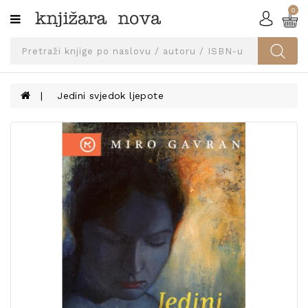
0
Kategorije
SVEUČILIŠNA
IZDANJA
UDŽBENICI
Jedini svjedok ljepote
KNJIGE
PRIBOR
I
OPREMA
NARUČI
UDŽBENIKE!
BLOG
KONTAKT