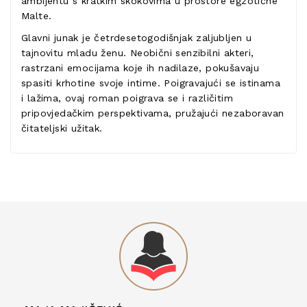
ambijentu s kratkim skokovima u prostore egzotične
Malte.
Glavni junak je četrdesetogodišnjak zaljubljen u
tajnovitu mladu ženu. Neobični senzibilni akteri,
rastrzani emocijama koje ih nadilaze, pokušavaju
spasiti krhotine svoje intime. Poigravajući se istinama
i lažima, ovaj roman poigrava se i različitim
pripovjedačkim perspektivama, pružajući nezaboravan
čitateljski užitak.