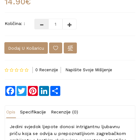
14.90€
Količina: :
Dodaj U Košaricu
0 Recenzije
Napišite Svoje Mišljenje
Facebook
Twitter
Pinterest
LinkedIn
Share
Opis
Specifikacije
Recenzije (0)
Jedini svjedok ljepote donosi intrigantnu ljubavnu
priču koja se odvija u prepoznatljivom zagrebačkom