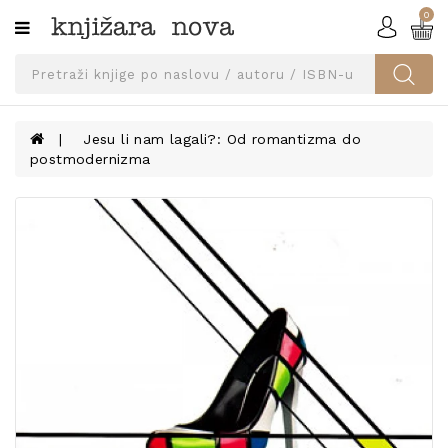
0
Kategorije
SVEUČILIŠNA
IZDANJA
UDŽBENICI
Jesu li nam lagali?: Od romantizma do
postmodernizma
KNJIGE
PRIBOR
I
OPREMA
NARUČI
UDŽBENIKE!
BLOG
KONTAKT