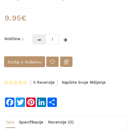
9.95€
Količina: :
Dodaj U Košaricu
0 Recenzije
Napišite Svoje Mišljenje
Facebook
Twitter
Pinterest
LinkedIn
Share
Opis
Specifikacije
Recenzije (0)