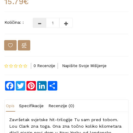
15.79€
Količina: :
0 Recenzije
Napišite Svoje Mišljenje
Facebook
Twitter
Pinterest
LinkedIn
Share
Opis
Specifikacije
Recenzije (0)
Završetak svjetske hit-trilogije Tu sam pred tobom.
Lou Clark zna toga. Ona zna točno koliko kilometara
dijeli njezin novi dom u New Yorku od londonske