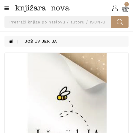
0
Kategorije
SVEUČILIŠNA
IZDANJA
UDŽBENICI
JOŠ UVIJEK JA
KNJIGE
PRIBOR
I
OPREMA
NARUČI
UDŽBENIKE!
BLOG
KONTAKT