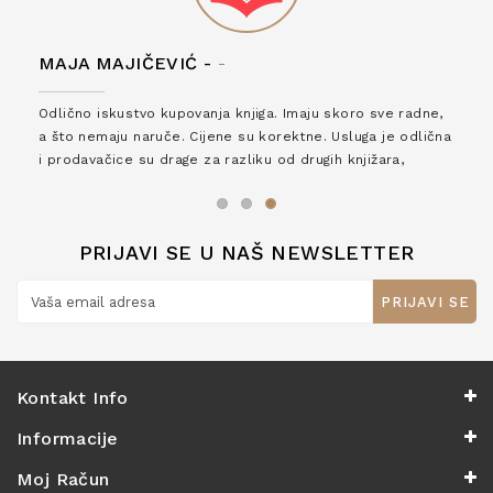
MAJA MAJIČEVIĆ -
-
Odlično iskustvo kupovanja knjiga. Imaju skoro sve radne,
a što nemaju naruče. Cijene su korektne. Usluga je odlična
i prodavačice su drage za razliku od drugih knjižara,
zaslužuju 6*!
PRIJAVI SE U NAŠ NEWSLETTER
PRIJAVI SE
Kontakt Info
Informacije
Moj Račun