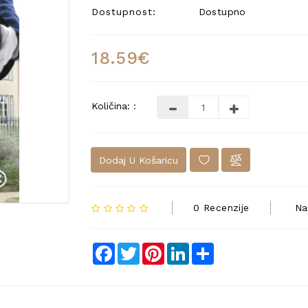
Dostupnost:
Dostupno
18.59€
Količina: :
Dodaj U Košaricu
0 Recenzije
Na
Facebook
Twitter
Pinterest
LinkedIn
Share