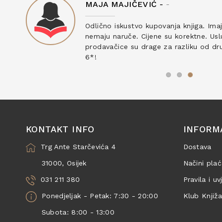
MAJA MAJIČEVIĆ -
-
ku
Odlično iskustvo kupovanja knjiga. Ima
nemaju naruče. Cijene su korektne. Uslu
prodavačice su drage za razliku od drug
6*!
KONTAKT INFO
INFORM
Trg Ante Starčevića 4
Dostava
31000, Osijek
Načini plać
031 211 380
Pravila i uv
Ponedjeljak - Petak: 7:30 - 20:00
Klub Knjiž
Subota: 8:00 - 13:00