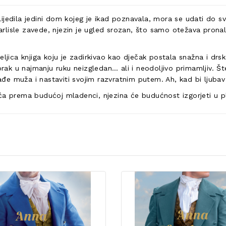
ijedila jedini dom kojeg je ikad poznavala, mora se udati do s
rlisle zavede, njezin je ugled srozan, što samo otežava pron
ljica knjiga koju je zadirkivao kao dječak postala snažna i drsk
 brak u najmanju ruku neizgledan… ali i neodoljivo primamljiv. 
e muža i nastaviti svojim razvratnim putem. Ah, kad bi ljubav
eća prema budućoj mladenci, njezina će budućnost izgorjeti u 