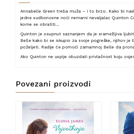
Annabelle Green treba muža – i to brzo. Kako bi nasl
jedne sudbonosne noći nemarni nevaljalac Quinton Ca
kome se obratiti…
Quinton je osupnut saznanjem da je sramežljiva ljubite
Belle kako bi se iskupio za svoje pogreške, njihov je
poželjeti. Radije će pomoći zamamnoj Belle da pronađ
Ako Quinton ne uspije obuzdati privlačnost koju osj
Povezani proizvodi