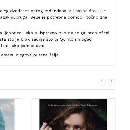
vojeg dvadeset petog rođendana. Ali nakon što ju je
alazak supruga. Belle je potrebna pomoć i točno zna
a ljepotica. Iako bi ispravno bilo da se Quinton oženi
Šteta što je brak zadnje što bi Quinton mogao
 bila tako jednostavna.
plamenu njegove putene želje.