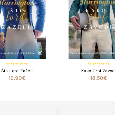
Što Lord Zaželi
Kako Grof Zavod
19.90€
18.50€