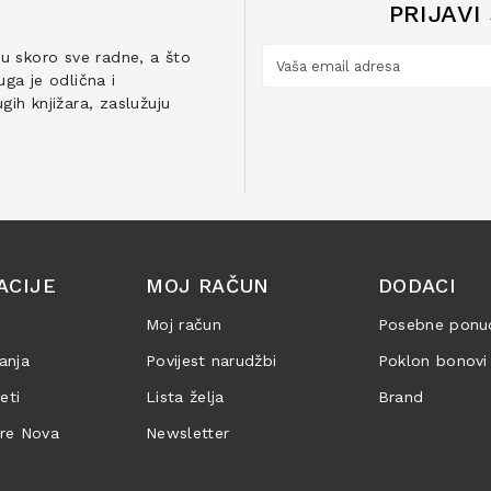
PRIJAVI
ju skoro sve radne, a što
ga je odlična i
ih knjižara, zaslužuju
ACIJE
MOJ RAČUN
DODACI
Moj račun
Posebne ponu
anja
Povijest narudžbi
Poklon bonovi
jeti
Lista želja
Brand
are Nova
Newsletter