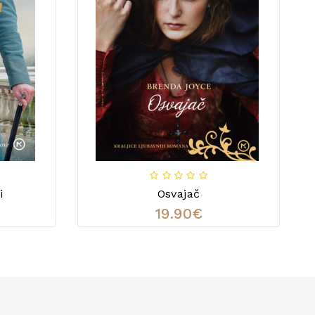
i
Osvajač
19.90€