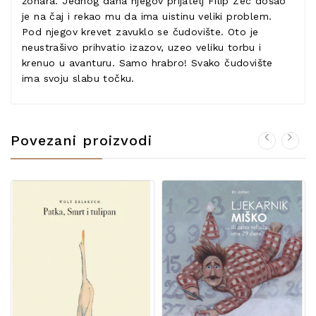
žohara. Jednog dana njegov prijatelj Filip Zec došao
je na čaj i rekao mu da ima uistinu veliki problem.
Pod njegov krevet zavuklo se čudovište. Oto je
neustrašivo prihvatio izazov, uzeo veliku torbu i
krenuo u avanturu. Samo hrabro! Svako čudovište
ima svoju slabu točku.
Povezani proizvodi