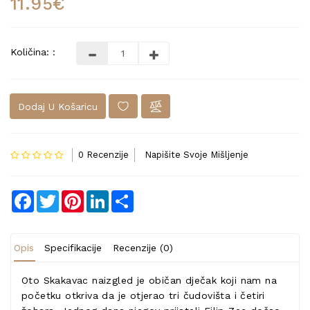
11.95€
Količina: :
Dodaj U Košaricu
0 Recenzije
Napišite Svoje Mišljenje
Facebook
Twitter
Pinterest
LinkedIn
Share
Opis
Specifikacije
Recenzije (0)
Oto Skakavac naizgled je običan dječak koji nam na
početku otkriva da je otjerao tri čudovišta i četiri