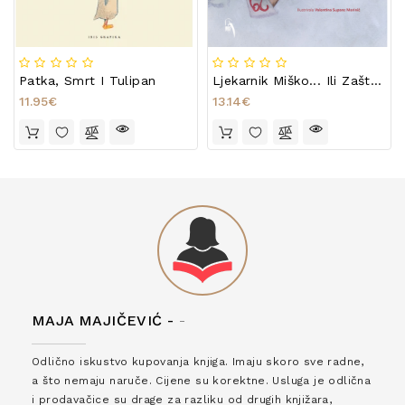
Patka, Smrt I Tulipan
Ljekarnik Miško... Ili Zašto Veljača Ima 29 Dana
11.95€
13.14€
MAJA MAJIČEVIĆ -
-
Odlično iskustvo kupovanja knjiga. Imaju skoro sve radne,
a što nemaju naruče. Cijene su korektne. Usluga je odlična
i prodavačice su drage za razliku od drugih knjižara,