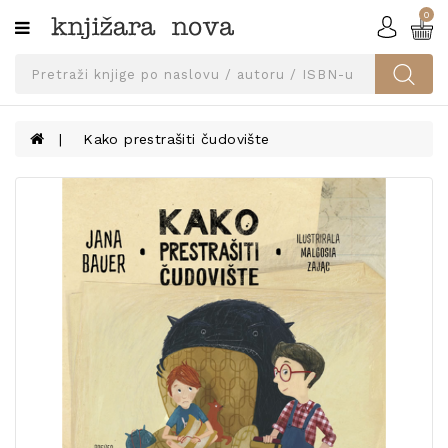
0
Kategorije
SVEUČILIŠNA
IZDANJA
UDŽBENICI
Kako prestrašiti čudovište
KNJIGE
PRIBOR
I
OPREMA
NARUČI
UDŽBENIKE!
BLOG
KONTAKT