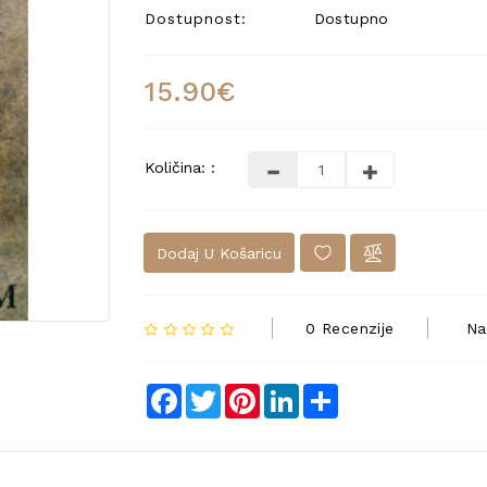
Dostupnost:
Dostupno
15.90€
Količina: :
Dodaj U Košaricu
0 Recenzije
Na
Facebook
Twitter
Pinterest
LinkedIn
Share