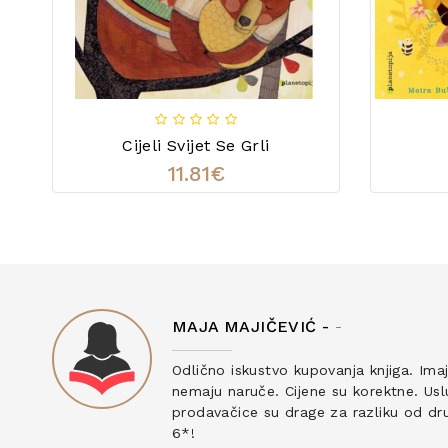
Cijeli Svijet Se Grli
11.81€
MAJA MAJIČEVIĆ -
-
ku
Odlično iskustvo kupovanja knjiga. Ima
nemaju naruče. Cijene su korektne. Uslu
prodavačice su drage za razliku od drug
6*!