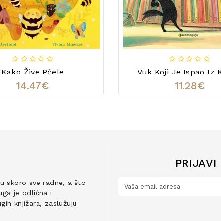
Kako Žive Pčele
Vuk Koji Je Ispao Iz 
14.47€
11.28€
PRIJAVI
ju skoro sve radne, a što
ga je odlična i
ih knjižara, zaslužuju