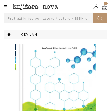
0
Kategorije
SVEUČILIŠNA
IZDANJA
UDŽBENICI
KEMIJA 4
KNJIGE
PRIBOR
I
OPREMA
NARUČI
UDŽBENIKE!
BLOG
KONTAKT