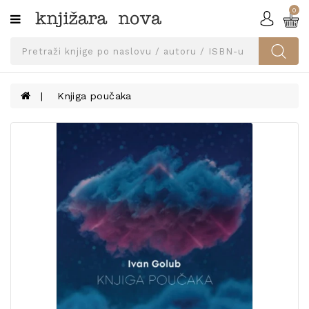
0
Kategorije
SVEUČILIŠNA
IZDANJA
UDŽBENICI
Knjiga poučaka
KNJIGE
PRIBOR
I
OPREMA
NARUČI
UDŽBENIKE!
BLOG
KONTAKT