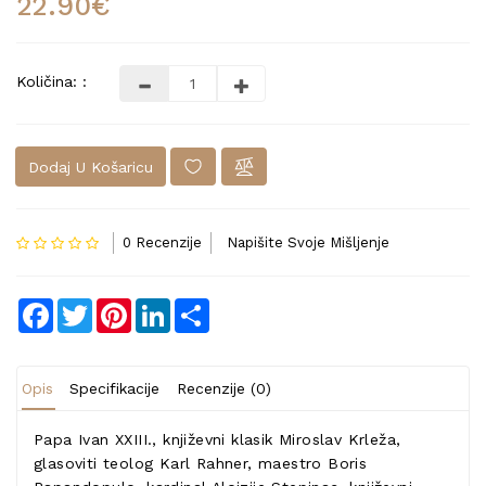
22.90€
Količina: :
Dodaj U Košaricu
0 Recenzije
Napišite Svoje Mišljenje
Facebook
Twitter
Pinterest
LinkedIn
Share
Opis
Specifikacije
Recenzije (0)
Papa Ivan XXIII., književni klasik Miroslav Krleža,
glasoviti teolog Karl Rahner, maestro Boris