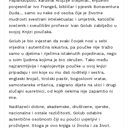
Papandopulo, kardinal Alojzije Stepinac, književni
povjesničar Ivo Frangeš, bibličar i pjesnik Bonaventura
Duda... samo su neke od osoba čije je životne
mudrosti svestrani intelektualac i umjetnik, katolički
svećenik i sveučilišni profesor Ivan Golub zabilježio u
svojoj Knjizi poučaka.
Golub je bio svjestan da svaki čovjek nosi u sebi
vrijedna i autentična iskustva, pa poučke nije tražio
samo u djelima i riječima istaknutih pojedinaca, nego
u svim ljudima kojima je bio okružen. Tako među
najzanimljivije i najslojevitije poučke u ovoj knjizi
pripadaju i oni koje su mu dali roditelji i sestra,
engleski krojač, tirolski pastir, bogoslovni vratar,
samostanska vrtlarica, zaigrano dijete na ulici i drugi
slučajni susretnici, od kojih nekima nije zapamtio ni
ime.
Nadilazeći dobne, akademske, društvene, vjerske,
nacionalne i ostale različitosti, Golub odabire
autentične osobnosti čiji su poučci uvjerljivi i
proživljeni. Stoga je ovo knjiga iz života i za život.