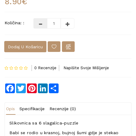
8.90€
Količina: :
Dodaj U Košaricu
0 Recenzije
Napišite Svoje Mišljenje
Facebook
Twitter
Pinterest
LinkedIn
Share
Opis
Specifikacije
Recenzije (0)
Slikovnica sa 6 slagalica-puzzle
Babi se rodio u krasnoj, bujnoj šumi gdje je stekao