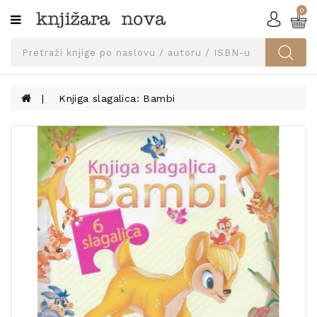
0
Kategorije
SVEUČILIŠNA
IZDANJA
UDŽBENICI
Knjiga slagalica: Bambi
KNJIGE
PRIBOR
I
OPREMA
NARUČI
UDŽBENIKE!
BLOG
KONTAKT