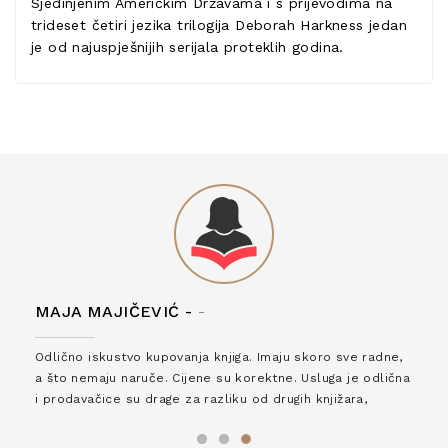
Sjedinjenim Američkim Državama i s prijevodima na
trideset četiri jezika trilogija Deborah Harkness jedan
je od najuspješnijih serijala proteklih godina.
MAJA MAJIČEVIĆ -
-
Odlično iskustvo kupovanja knjiga. Imaju skoro sve radne,
a što nemaju naruče. Cijene su korektne. Usluga je odlična
i prodavačice su drage za razliku od drugih knjižara,
zaslužuju 6*!