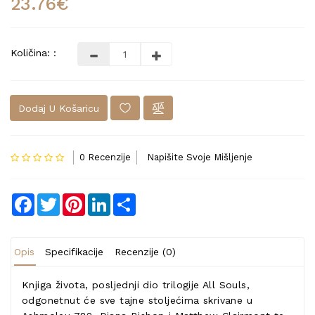
23.76€
Količina: :
Dodaj U Košaricu
0 Recenzije
Napišite Svoje Mišljenje
Facebook
Twitter
Pinterest
LinkedIn
Share
Opis
Specifikacije
Recenzije (0)
Knjiga života, posljednji dio trilogije All Souls,
odgonetnut će sve tajne stoljećima skrivane u