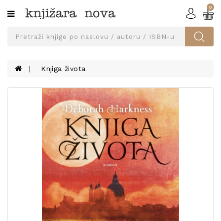
0
Kategorije
SVEUČILIŠNA
IZDANJA
UDŽBENICI
Knjiga života
KNJIGE
PRIBOR
I
OPREMA
NARUČI
UDŽBENIKE!
BLOG
KONTAKT