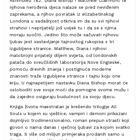
Ashmoleu 782. Diana Bishop i Matthew Clairmont te
njihova nerođena djeca nalaze se pred neviđenim
zaprekama, a njihov povratak iz elizabetinskog
Londona u sadašnjost otkriva im da su svi njihovi
strahovi i neprijatelji još uvijek tu i da se s njima
moraju suočiti. Jedino što može sačuvati njihovu
ljubav jest sastavljanje tajnovitog rukopisa s tri
izgubljene stranice. Matthew, Diana i njihovi
malobrojni prijatelji diljem svijeta, od londonskih
palača do sveučilišnih laboratorija Nove Engleske,
pomoću drevnih znanja i postignuća moderne
znanosti traže izgubljene stranice i tajnu koju one
kriju. U najnapetijem nastavku Diana Bishop morat će
osloboditi sve svoje moći da pomogne svome mužu i
da zajedno osiguraju budućnost za svoju djecu.
Knjiga života maestralan je krešendo trilogije All
Souls u kojem su vještice, vampiri i demoni prikazani
dojmljivo trodimenzionalno, roman prepun strasti koji
govori o nama danas i vječnoj ljubavi za kojom svatko
traga. S više od milijun primjeraka prodanih samo u