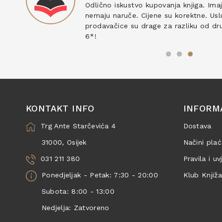
ku
Odlično iskustvo kupovanja knjiga. Ima
nemaju naruče. Cijene su korektne. Uslu
prodavačice su drage za razliku od drug
6*!
KONTAKT INFO
INFORM
Trg Ante Starčevića 4
Dostava
31000, Osijek
Načini plać
031 211 380
Pravila i uv
Ponedjeljak - Petak: 7:30 - 20:00
Klub Knjiž
Subota: 8:00 - 13:00
Nedjelja: Zatvoreno