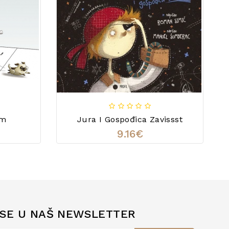
um
Jura I Gospođica Zavissst
9.16€
 SE U NAŠ NEWSLETTER