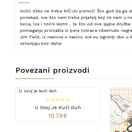
Vučić Vilko ne treba NIČIJU pomoć! Što god da ga sna
ponekad, sve što nam treba prijatelj koji će nam u ne
lisica, los i noćni leptir... te što od ove sjajne dru
pomaganju proizašla iz pera tvoraca višestruko nagrađiv
Jim Field, iz naslova u naslov, sve su uigraniji duo u k
ostavljaju bez daha!
Povezani proizvodi
U Ovoj Je Kući Duh
19.78€