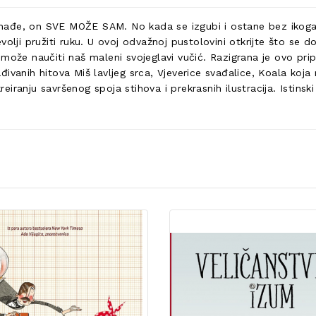
đe, on SVE MOŽE SAM. No kada se izgubi i ostane bez ikoga u s
volji pružiti ruku. U ovoj odvažnoj pustolovini otkrijte što se 
žbe može naučiti naš maleni svojeglavi vučić. Razigrana je ovo pr
anih hitova Miš lavljeg srca, Vjeverice svađalice, Koala koja mo
reiranju savršenog spoja stihova i prekrasnih ilustracija. Istinski 