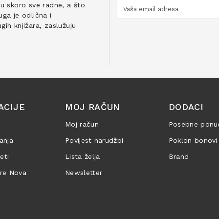
ju skoro sve radne, a što
ga je odlična i
ih knjižara, zaslužuju
ACIJE
MOJ RAČUN
DODACI
Moj račun
Posebne ponu
anja
Povijest narudžbi
Poklon bonovi
jeti
Lista želja
Brand
are Nova
Newsletter