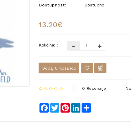
Dostupnost:
Dostupno
13.20€
Količina: :
Dodaj U Košaricu
0 Recenzije
Na
Facebook
Twitter
Pinterest
LinkedIn
Share