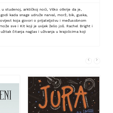
tudenoj, arktičkoj noći, Vilko otkrije da je,
dogodi kada snage udruže narval, morž, bik, guska,
ipovijest koja govori o prijateljstvu i međusobnom
že sve i Kit koji je uvijek želio još. Rachel Bright i
užitak čitanja naglas i uživanja u krajolicima koji