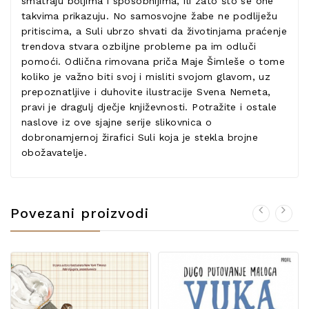
smatraju boljima i sposobnijima, ili zato što se one
takvima prikazuju. No samosvojne žabe ne podliježu
pritiscima, a Suli ubrzo shvati da životinjama praćenje
trendova stvara ozbiljne probleme pa im odluči
pomoći. Odlična rimovana priča Maje Šimleše o tome
koliko je važno biti svoj i misliti svojom glavom, uz
prepoznatljive i duhovite ilustracije Svena Nemeta,
pravi je dragulj dječje književnosti. Potražite i ostale
naslove iz ove sjajne serije slikovnica o
dobronamjernoj žirafici Suli koja je stekla brojne
obožavatelje.
Povezani proizvodi