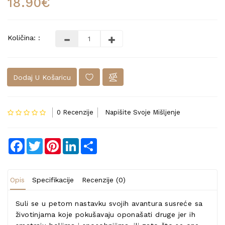
18.90€
Količina: :
Dodaj U Košaricu
0 Recenzije
Napišite Svoje Mišljenje
Facebook
Twitter
Pinterest
LinkedIn
Share
Opis
Specifikacije
Recenzije (0)
Suli se u petom nastavku svojih avantura susreće sa
životinjama koje pokušavaju oponašati druge jer ih