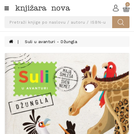
0
Kategorije
SVEUČILIŠNA
IZDANJA
UDŽBENICI
Suli u avanturi - Džungla
KNJIGE
PRIBOR
I
OPREMA
NARUČI
UDŽBENIKE!
BLOG
KONTAKT