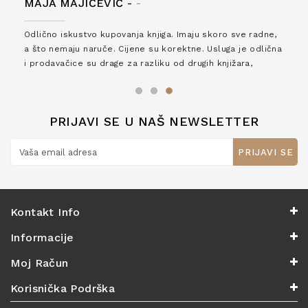
MAJA MAJIČEVIĆ -
-
Odlično iskustvo kupovanja knjiga. Imaju skoro sve radne,
a što nemaju naruče. Cijene su korektne. Usluga je odlična
i prodavačice su drage za razliku od drugih knjižara,
zaslužuju 6*!
PRIJAVI SE U NAŠ NEWSLETTER
PRIJAVI SE
Kontakt Info
Informacije
Moj Račun
Korisnička Podrška