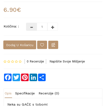
6.90€
Količina: :
Dodaj U Košaricu
0 Recenzije
Napišite Svoje Mišljenje
Facebook
Twitter
Pinterest
LinkedIn
Share
Opis
Specifikacije
Recenzije (0)
Neka su GAĆE s tobom!