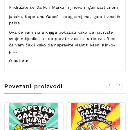
Pridružite se Darku i Marku i njihovom gumilasticnom
junaku, Kapetanu Gaceši, zbog smijeha, igara i veselih
psina!
Ova će vam silna knjiga pokazati kako da nacrtate
svoje miljenike, a i da pravite vlastite stripove. Reci
će vam čak i kako da napravite vlastiti kesni Kin-o-
prst!
O autoru:
Povezani proizvodi