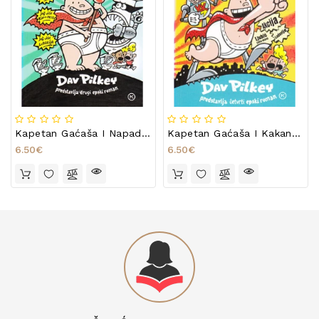
Kapetan Gaćaša I Napad Zahoda-Laprdala
Kapetan Gaćaša I Kakana Urota Profesora Kakogaća
6.50€
6.50€