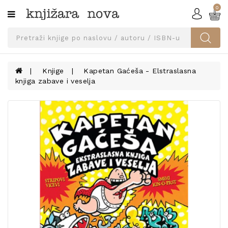
0
Kategorije
SVEUČILIŠNA
IZDANJA
UDŽBENICI
Knjige
Kapetan Gaćeša - Elstraslasna
knjiga zabave i veselja
KNJIGE
PRIBOR
I
OPREMA
NARUČI
UDŽBENIKE!
BLOG
KONTAKT