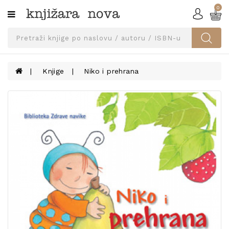
0
Kategorije
SVEUČILIŠNA
IZDANJA
UDŽBENICI
Knjige
Niko i prehrana
KNJIGE
PRIBOR
I
OPREMA
NARUČI
UDŽBENIKE!
BLOG
KONTAKT