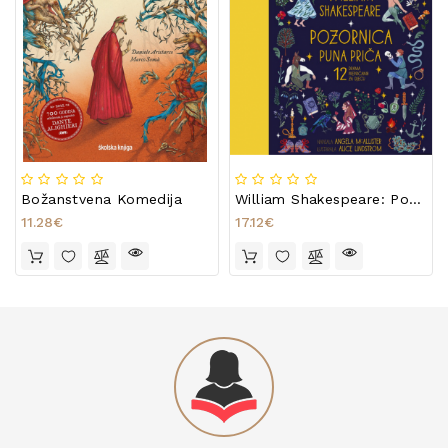
Božanstvena Komedija
William Shakespeare: Pozornica Puna Priča
11.28€
17.12€