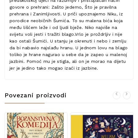
predškolskoj djeci na razumljiv i pristupačan način
govore o prehrani: Zašto jedemo, Što je pravilna
prehrana i Zanimljivosti. U priči upoznajemo Niku, iz
porodice neobičnih Šumića. To su malena bića koja
među lišćem leže i od ljudi bježe. Niko najviše na
svijetu voli jesti i tražiti blago.Vrlo je proždrljiv i nije
kao ostali Šumići. U stanju je okrenuti i nebo i zemlju
da bi nabavio najslađu hranu. U jednom lovu na blago
toliko je hrane nagurao u sebe da je zapeo u malenoj
jazbini. Pomoć mu je stigla, ali on je morao na dijetu
jer je jedino tako mogao izaći iz jazbine.
Povezani proizvodi