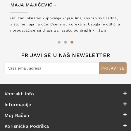
MAJA MAJIČEVIĆ -
-
Odlično iskustvo kupovanja knjiga. Imaju skoro sve radne,
a što nemaju naruče. Cijene su korektne. Usluga je odlična
i prodavačice su drage za razliku od drugih knjižara,
zaslužuju 6*!
PRIJAVI SE U NAŠ NEWSLETTER
PRIJAVI SE
Kontakt Info
Informacije
Moj Račun
Korisnička Podrška