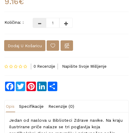
9.16€
Količina: :
Dodaj U Košaricu
0 Recenzije
Napišite Svoje Mišljenje
Facebook
Twitter
Pinterest
LinkedIn
Share
Opis
Specifikacije
Recenzije (0)
Jedan od naslova u Biblioteci Zdrave navike. Na kraju
ilustrirane priče nalaze se tri poglavlja koja