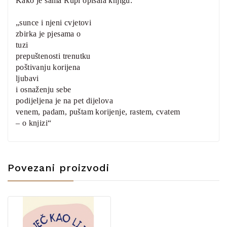
Kako je sama Rupi opisala knjigu:
„sunce i njeni cvjetovi
zbirka je pjesama o
tuzi
prepuštenosti trenutku
poštivanju korijena
ljubavi
i osnaženju sebe
podijeljena je na pet dijelova
venem, padam, puštam korijenje, rastem, cvatem
– o knjizi“
Povezani proizvodi