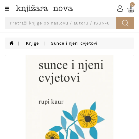
0
Kategorije
SVEUČILIŠNA
IZDANJA
UDŽBENICI
Knjige
Sunce i njeni cvjetovi
KNJIGE
PRIBOR
I
OPREMA
NARUČI
UDŽBENIKE!
BLOG
KONTAKT