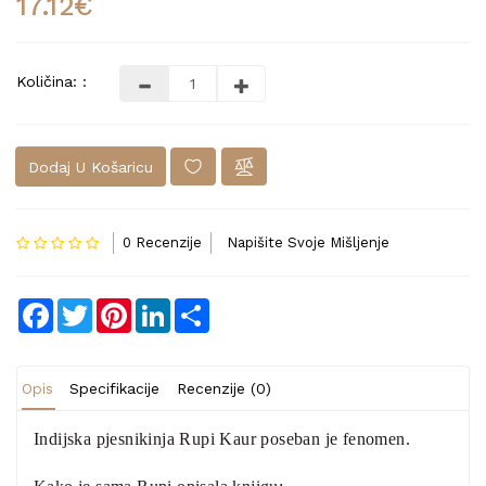
17.12€
Količina: :
Dodaj U Košaricu
0 Recenzije
Napišite Svoje Mišljenje
Facebook
Twitter
Pinterest
LinkedIn
Share
Opis
Specifikacije
Recenzije (0)
Indijska pjesnikinja Rupi Kaur poseban je fenomen.