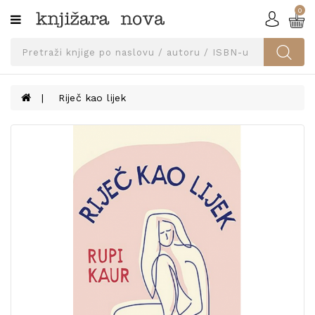
0
Kategorije
SVEUČILIŠNA
IZDANJA
UDŽBENICI
Riječ kao lijek
KNJIGE
PRIBOR
I
OPREMA
NARUČI
UDŽBENIKE!
BLOG
KONTAKT