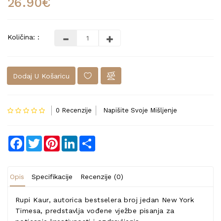
26.90€
Količina: :
Dodaj U Košaricu
0 Recenzije
Napišite Svoje Mišljenje
Facebook
Twitter
Pinterest
LinkedIn
Share
Opis
Specifikacije
Recenzije (0)
Rupi Kaur, autorica bestselera broj jedan New York
Timesa, predstavlja vođene vježbe pisanja za