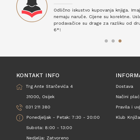
ku
Odlično iskustvo kupovanja knjiga. Ima
nemaju naruče. Cijene su korektne. Uslu
prodavačice su drage za razliku od drug
6*!
KONTAKT INFO
INFORM
Trg Ante Starčevića 4
Dostava
31000, Osijek
Načini plać
031 211 380
Pravila i uv
Ponedjeljak - Petak: 7:30 - 20:00
Klub Knjiž
Subota: 8:00 - 13:00
Nedjelja: Zatvoreno