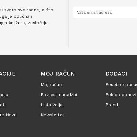
ju skoro sve radne, a što
ga je odlična i
ih knjižara, zaslužuju
ACIJE
MOJ RAČUN
DODACI
Moj račun
Posebne ponu
anja
Povijest narudžbi
Poklon bonovi
jeti
Lista želja
Brand
are Nova
Newsletter