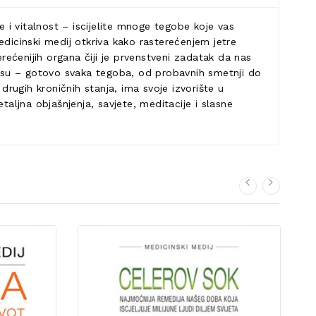
i vitalnost – iscijelite mnoge tegobe koje vas
Medicinski medij otkriva kako rasterećenjem jetre
ećenijih organa čiji je prvenstveni zadatak da nas
titisu – gotovo svaka tegoba, od probavnih smetnji do
rugih kroničnih stanja, ima svoje izvorište u
taljna objašnjenja, savjete, meditacije i slasne