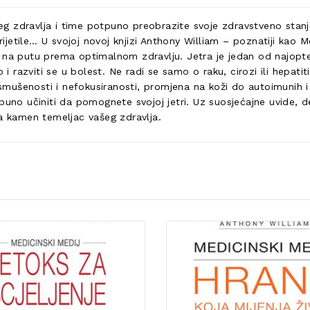
 zdravlja i time potpuno preobrazite svoje zdravstveno stanje 
prijetile… U svojoj novoj knjizi Anthony William – poznatiji kao 
 na putu prema optimalnom zdravlju. Jetra je jedan od najopter
o i razviti se u bolest. Ne radi se samo o raku, cirozi ili hepa
ušenosti i nefokusiranosti, promjena na koži do autoimunih i d
uno učiniti da pomognete svojoj jetri. Uz suosjećajne uvide, de
ga kamen temeljac vašeg zdravlja.