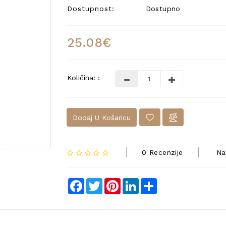
Dostupnost:
Dostupno
25.08€
Količina: :
Dodaj U Košaricu
0 Recenzije
Na
Facebook
Twitter
Pinterest
LinkedIn
Share