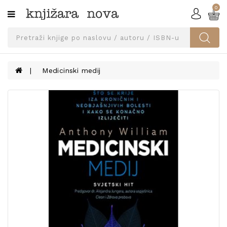
0
Kategorije
SVEUČILIŠNA
IZDANJA
UDŽBENICI
Medicinski medij
KNJIGE
PRIBOR
I
OPREMA
NARUČI
UDŽBENIKE!
BLOG
KONTAKT