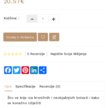
20.57€
Količina: :
Dodaj U Košaricu
0 Recenzije
Napišite Svoje Mišljenje
Facebook
Twitter
Pinterest
LinkedIn
Share
Opis
Specifikacije
Recenzije (0)
Što se krije iza kroničniih i neobjašnjivih bolesti i kako
se konačno izliječiti