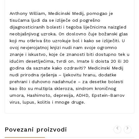
Anthony William, Medicinski Medij, pomogao je
tisućama ljudi da se izliječe od pogrešno
dijagnosticiranih bolesti i tegoba liječnicima naizgled
neobjašnjivog uzroka. On doslovno čuje božanski glas
koji mu otkriva što uzrokuje bol i kako se izliječiti. U
ovoj nevjerojatnoj knjizi nudi nam svoje ogromno
znanje i iskustvo, koje će znanosti biti dostupno tek u
idućim desetljećima, tvrdi on. Imate li doista 20 ili 30
godina da saznate kako ozdraviti? Medicinski Medij
nudi prirodna rješenja – ljekovitu hranu, dodatke
prehrani i duhovno nadahnuće – za desetke bolesti
kao što su multipla skleroza, sindrom kroničnog
umora, Hashimoto, depresija, ADHD, Epstein-Barrov
virus, lupus, kolitis i mnoge druge.
Povezani proizvodi