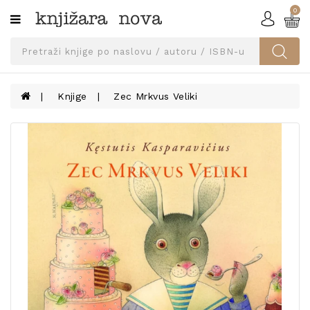
0
Kategorije
SVEUČILIŠNA
IZDANJA
UDŽBENICI
Knjige
Zec Mrkvus Veliki
KNJIGE
PRIBOR
I
OPREMA
NARUČI
UDŽBENIKE!
BLOG
KONTAKT