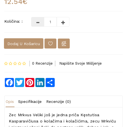
12.54€
Količina: :
Dodaj U Košaricu
0 Recenzije
Napišite Svoje Mišljenje
Facebook
Twitter
Pinterest
LinkedIn
Share
Opis
Specifikacije
Recenzije (0)
Zec Mrkvus Veliki još je jedna priča Kęstutisa
Kasparavičiusa o kolačima i kolačićima, zecu Mrkviću