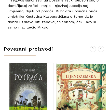
i njegovoj silnoj želji da postane velik, debeo i jak, o
domišljatoj zečici Franjici i njezinoj Specijalnoj
umjerenoj dijeti od povrća. Duhovita i poučna priča
umjetnika Kęstutisa Kasparavičiusa o tome da je
dobro i zdravo biti zadovoljan sobom, čak i ako si
samo mali zečić Mrkvić.
Povezani proizvodi