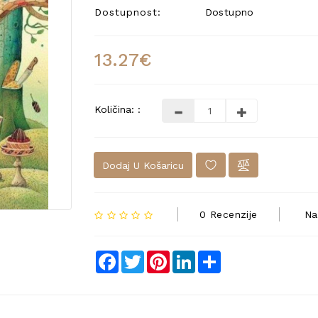
Dostupnost:
Dostupno
13.27€
Količina: :
Dodaj U Košaricu
0 Recenzije
Na
Facebook
Twitter
Pinterest
LinkedIn
Share