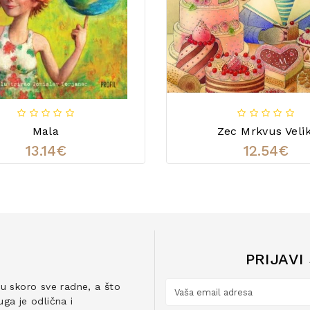
Mala
Zec Mrkvus Velik
13.14€
12.54€
PRIJAVI
ju skoro sve radne, a što
ga je odlična i