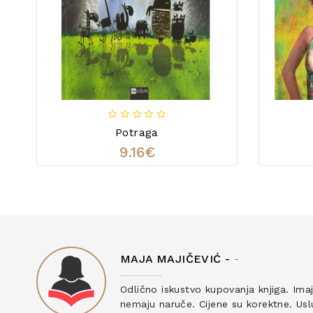
Potraga
9.16€
MAJA MAJIČEVIĆ -
-
ku
Odlično iskustvo kupovanja knjiga. Ima
nemaju naruče. Cijene su korektne. Uslu