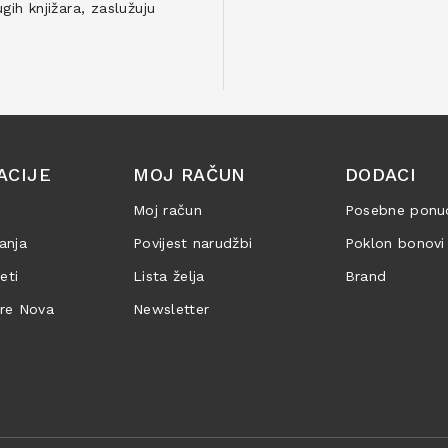
ih knjižara, zaslužuju
ACIJE
MOJ RAČUN
DODACI
Moj račun
Posebne ponu
anja
Povijest narudžbi
Poklon bonovi
jeti
Lista želja
Brand
are Nova
Newsletter