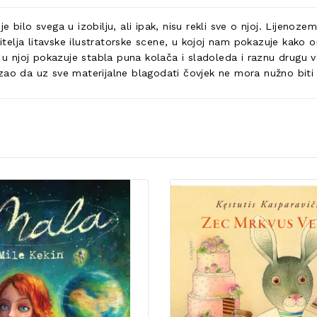
 je bilo svega u izobilju, ali ipak, nisu rekli sve o njoj. Lijenoz
jitelja litavske ilustratorske scene, u kojoj nam pokazuje kako
i u njoj pokazuje stabla puna kolača i sladoleda i raznu drugu
zao da uz sve materijalne blagodati čovjek ne mora nužno biti 