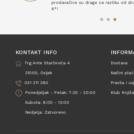
prodavačice su drage za razliku od drug
6*!
KONTAKT INFO
INFORM
Trg Ante Starčevića 4
Dostava
31000, Osijek
Načini plać
031 211 380
Pravila i uv
Ponedjeljak - Petak: 7:30 - 20:00
Klub Knjiž
Subota: 8:00 - 13:00
Nedjelja: Zatvoreno