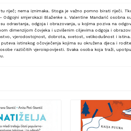
itu riječ; nema iznimaka. Stoga je važno pomno birati riječi. Tk
i – Odgojni smjerokazi Blaženke s. Valentine Mandarić osobna s
 odrastanja, odgoja i obrazovanja, u kojima poziva na odgovo
nom dimenzijom čovjeka i uzvišenim ciljevima odgoja i obrazov
nstvo, vjerodostojnost, dobrota, svetost, velikodušnost i istin
puteva istinskog očovječenja kojima su okružena djeca i roditelji/
obe različitih vjeroispovijesti. Svaka osoba koja traži, upotpun
u.