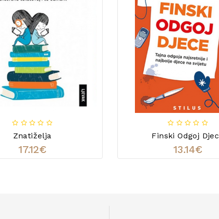
Znatiželja
Finski Odgoj Dje
17.12€
13.14€