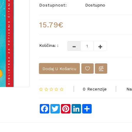
Dostupnost:
Dostupno
15.79€
Količina: :
Dodaj U Košaricu
0 Recenzije
Na
Facebook
Twitter
Pinterest
LinkedIn
Share