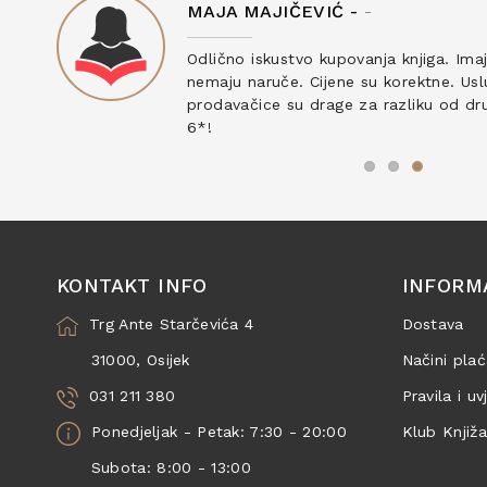
MAJA MAJIČEVIĆ -
-
ku
Odlično iskustvo kupovanja knjiga. Ima
nemaju naruče. Cijene su korektne. Uslu
prodavačice su drage za razliku od drug
6*!
KONTAKT INFO
INFORM
Trg Ante Starčevića 4
Dostava
31000, Osijek
Načini plać
031 211 380
Pravila i uv
Ponedjeljak - Petak: 7:30 - 20:00
Klub Knjiž
Subota: 8:00 - 13:00