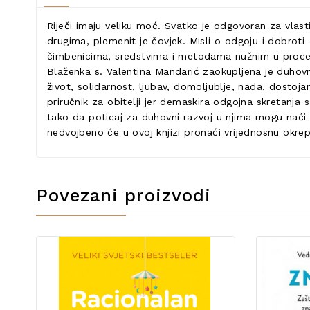
Riječi imaju veliku moć. Svatko je odgovoran za vlast
drugima, plemenit je čovjek. Misli o odgoju i dobrot
čimbenicima, sredstvima i metodama nužnim u procesu
Blaženka s. Valentina Mandarić zaokupljena je duhov
život, solidarnost, ljubav, domoljublje, nada, dostoja
priručnik za obitelji jer demaskira odgojna skretanja s 
tako da poticaj za duhovni razvoj u njima mogu naći os
nedvojbeno će u ovoj knjizi pronaći vrijednosnu okrep
Povezani proizvodi