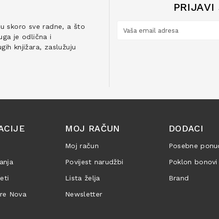
PRIJAVI
ju skoro sve radne, a što
ga je odlična i
ih knjižara, zaslužuju
ACIJE
MOJ RAČUN
DODACI
Moj račun
Posebne ponu
anja
Povijest narudžbi
Poklon bonovi
jeti
Lista želja
Brand
are Nova
Newsletter