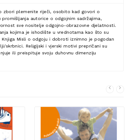
o zbori plemenite riječi, osobito kad govori o
u promišljanja autorice o odgojnim sadržajima,
rnost sve nositelje odgojno-obrazovne djelatnosti.
anja kojima je ishodište u vrednotama kao što su
a. Knjiga Misli o odgoju i dobroti iznimno je pogodan
skrbnici. Religijski i vjerski motivi prepričani su
juje ili preispituje svoju duhovnu dimenziju