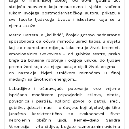
saga o firentinskoj obitelji od 60-ih godina 20.
stoljeća naovamo koja minuciozno i vješto, vođena
rukom svojega postmodernističkog autora, prikazuje
sve facete ljudskoga života i iskustava koja se u
njemu talože.
Marco Carrera je „kolibrić”, čovjek gotovo nadnaravne
sposobnosti da očuva mirnoću usred kaosa u svijetu
koji se neprestano mijenja. Iako mu je život bremenit
emocionalnim skokovima – od gubitka sestre, preko
brige za bolesne roditelje i odgoja unuke, do ljubavi
prema ženi koja za njega ostaje cijeli život enigma –
on nastavlja živjeti stoičkom mirnoćom u finoj
međuigri sa životnom energijom…
Uzbudljivo i očaravajuće putovanje kroz vrijeme
ispričano mnoštvom pripovjednih stilova, citata,
poveznica i pastiša, Kolibrić govori o patnji, sreći,
gubitku, ljubavi i nadi – o čovjeku koji utjelovljuje tiho
junaštvo karakteristično za svakodnevni život
nebrojenih običnih ljudi. Remek-djelo Sandra
Veronesija – vrlo čitljivo, bogato raznoraznim uvidima