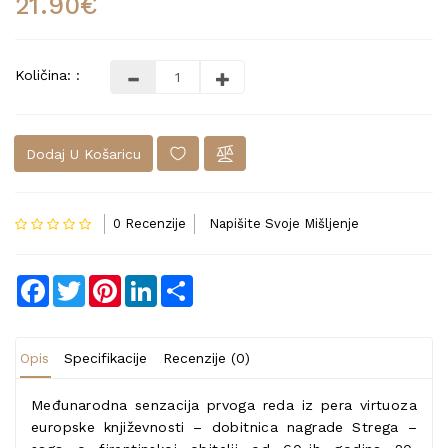
21.90€
Količina: :
Dodaj U Košaricu
0 Recenzije
Napišite Svoje Mišljenje
Facebook
Twitter
Pinterest
LinkedIn
Share
Opis
Specifikacije
Recenzije (0)
Međunarodna senzacija prvoga reda iz pera virtuoza
europske književnosti – dobitnica nagrade Strega –