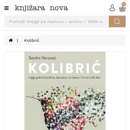
0
Kategorije
SVEUČILIŠNA
IZDANJA
UDŽBENICI
Kolibrić
KNJIGE
PRIBOR
I
OPREMA
NARUČI
UDŽBENIKE!
BLOG
KONTAKT