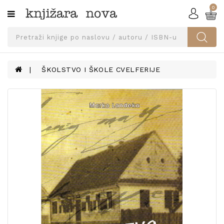
0
Kategorije
SVEUČILIŠNA
IZDANJA
UDŽBENICI
ŠKOLSTVO I ŠKOLE CVELFERIJE
KNJIGE
PRIBOR
I
OPREMA
NARUČI
UDŽBENIKE!
BLOG
KONTAKT