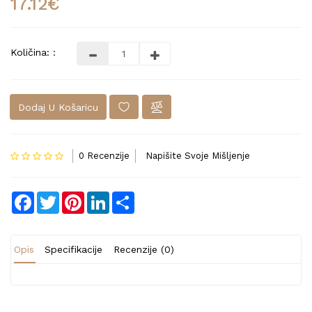
17.12€
Količina: :
Dodaj U Košaricu
0 Recenzije
Napišite Svoje Mišljenje
Facebook
Twitter
Pinterest
LinkedIn
Share
Opis
Specifikacije
Recenzije (0)