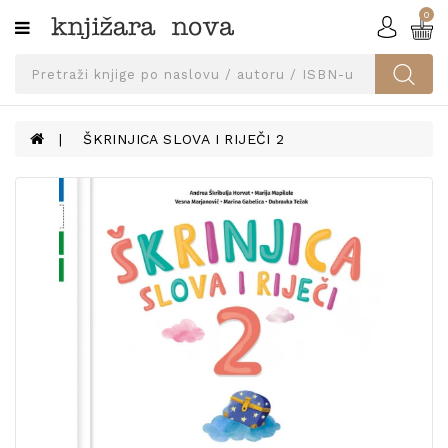
0
Kategorije
SVEUČILIŠNA
IZDANJA
UDŽBENICI
ŠKRINJICA SLOVA I RIJEČI 2
KNJIGE
PRIBOR
I
OPREMA
NARUČI
UDŽBENIKE!
BLOG
KONTAKT